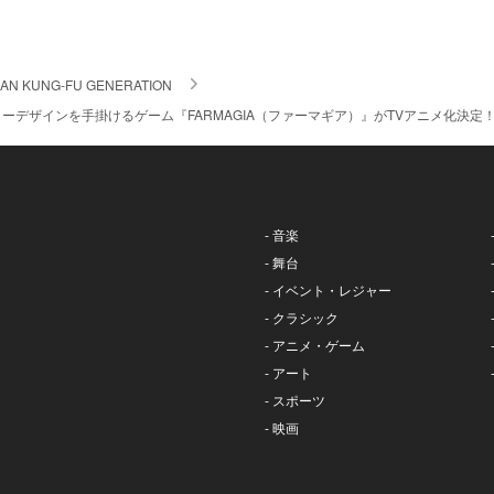
IAN KUNG-FU GENERATION
デザインを手掛けるゲーム『FARMAGIA（ファーマギア）』がTVアニメ化決定！OPテーマ
- 音楽
- 舞台
- イベント・レジャー
- クラシック
- アニメ・ゲーム
- アート
- スポーツ
- 映画