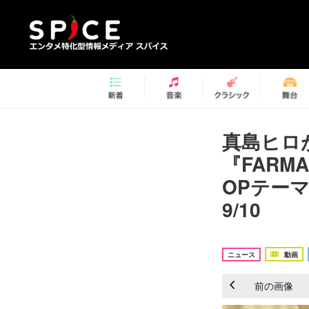
真島ヒロ
『FARM
OPテーマは
9/10
ニュース
動画
前の画像