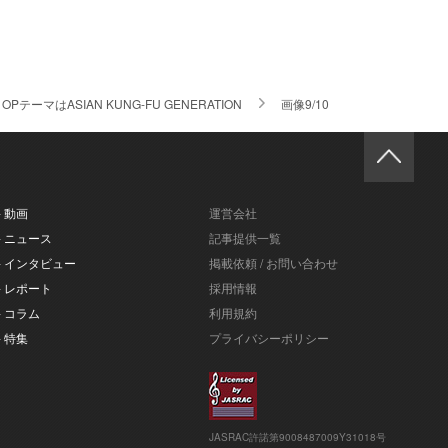
はASIAN KUNG-FU GENERATION
画像9/10
- 動画
運営会社
- ニュース
記事提供一覧
- インタビュー
掲載依頼 / お問い合わせ
- レポート
採用情報
- コラム
利用規約
- 特集
プライバシーポリシー
JASRAC許諾第9008487009Y31018号