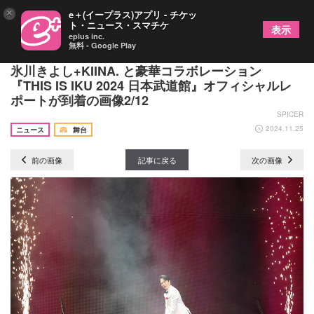
×
e＋(イープラス)アプリ - チケッ
ト・ニュース・スマチケ
表示
eplus inc.
無料 - Google Play
山崎育三郎がロバート秋山、幾田りら、花總まり、
氷川きよし+KIINA. と豪華コラボレーション
『THIS IS IKU 2024 日本武道館』オフィシャルレ
ポートが到着の画像2/12
SPICER
2024.11.25
ニュース
舞台
前の画像
記事に戻る
次の画像