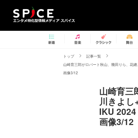
トップ
記事一覧
山崎育三郎がロバート秋山、幾田りら、花總まり、
画像3/12
山崎育三
川きよし+
IKU 2
画像3/12