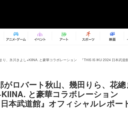
氷川きよし+KIINA. と豪華コラボレーション 『THIS IS IKU 2024 日本
郎がロバート秋山、幾田りら、花總
KIINA. と豪華コラボレーション 『T
024 日本武道館』オフィシャルレポ