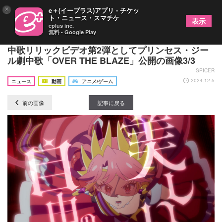
×
e＋(イープラス)アプリ - チケッ
ト・ニュース・スマチケ
表示
eplus inc.
無料 - Google Play
TVアニメ『プリンセッション・オーケストラ』劇
中歌リリックビデオ第2弾としてプリンセス・ジー
ル劇中歌「OVER THE BLAZE」公開の画像3/3
SPICER
2024.12.5
ニュース
動画
アニメ/ゲーム
前の画像
記事に戻る