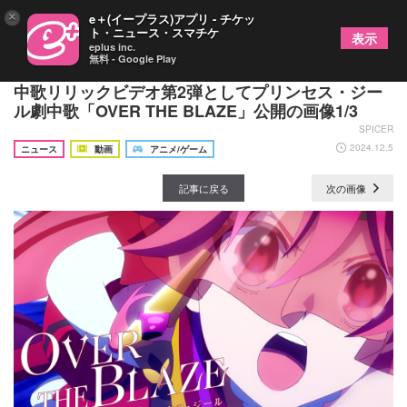
×
e＋(イープラス)アプリ - チケッ
ト・ニュース・スマチケ
表示
eplus inc.
無料 - Google Play
TVアニメ『プリンセッション・オーケストラ』劇
中歌リリックビデオ第2弾としてプリンセス・ジー
ル劇中歌「OVER THE BLAZE」公開の画像1/3
SPICER
2024.12.5
ニュース
動画
アニメ/ゲーム
記事に戻る
次の画像