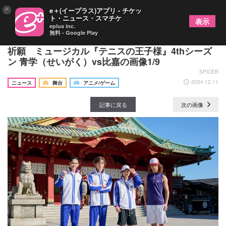
×
e＋(イープラス)アプリ - チケッ
ト・ニュース・スマチケ
表示
eplus inc.
無料 - Google Play
越前リョーマ役の竹内雄大らが神田明神にてヒット
祈願 ミュージカル『テニスの王子様』4thシーズ
ン 青学（せいがく）vs比嘉の画像1/9
SPICER
2024.12.11
ニュース
舞台
アニメ/ゲーム
記事に戻る
次の画像