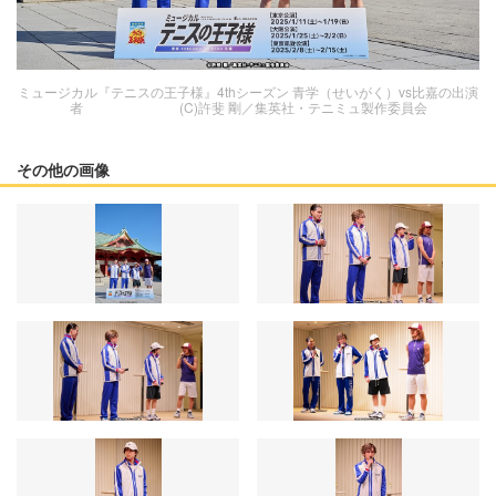
ミュージカル『テニスの王子様』4thシーズン 青学（せいがく）vs比嘉の出演
者 (C)許斐 剛／集英社・テニミュ製作委員会
その他の画像