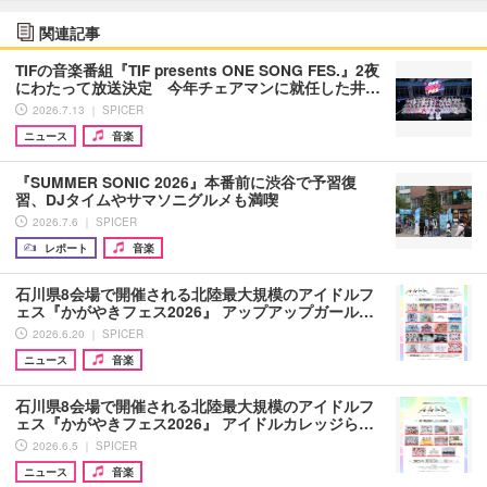
関連記事
TIFの音楽番組『TIF presents ONE SONG FES.』2夜
にわたって放送決定 今年チェアマンに就任した井…
2026.7.13 ｜ SPICER
ニュース
音楽
『SUMMER SONIC 2026』本番前に渋谷で予習復
習、DJタイムやサマソニグルメも満喫
2026.7.6 ｜ SPICER
レポート
音楽
石川県8会場で開催される北陸最大規模のアイドルフ
ェス『かがやきフェス2026』 アップアップガール…
2026.6.20 ｜ SPICER
ニュース
音楽
石川県8会場で開催される北陸最大規模のアイドルフ
ェス『かがやきフェス2026』 アイドルカレッジら…
2026.6.5 ｜ SPICER
ニュース
音楽