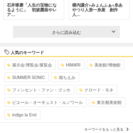
石井琢磨「人生の宝物にな
横内謙介×みょんふぁ×糸あ
るように」 初披露曲やレ
やつり人形一糸座 創作
ア…
人…
さらに読み込む
人気のキーワード
展示会/博覧会/展覧会
HIMARI
美術館/博物館
SUMMER SONIC
堀ちえみ
フィンセント・ファン・ゴッホ
クロード・モネ
ピエール・オーギュスト・ルノワール
東京都美術館
indigo la End
キーワードをもっと見る