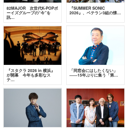
82MAJOR 次世代K-POPボ
『SUMMER SONIC
ーイズグループの“今”を
2026』、ベテラン3組の懐…
訊…
『スタクラ 2026 in 横浜』
「同窓会にはしたくない」
が開幕 今年も多彩なス
――15年ぶりに集う「第…
テ…