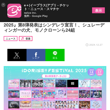
×
e＋(イープラス)アプリ - チケッ
ト・ニュース・スマチケ
表示
eplus inc.
無料 - Google Play
渋谷のアイドルサーキット『IDORISE!!FESTIVAL
2025』第8弾発表はシンデレラ宣言！、シュレーデ
ィンガーの犬、モノクローンら24組
ニュース
音楽
2024.12.27
ポスト
シェア
送る