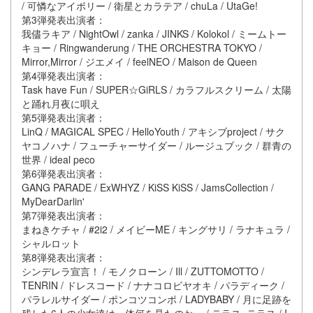
/ 可憐なアイボリー / 衛星とカラテア / chuLa / UtaGe!
第3弾発表出演者：
我儘ラキア / NightOwl / zanka / JINKS / Kolokol / ミームトー
キョー / Ringwanderung / THE ORCHESTRA TOKYO /
Mirror,Mirror / ジエメイ / feelNEO / Maison de Queen
第4弾発表出演者：
Task have Fun / SUPER☆GiRLS / カラフルスクリーム / 太陽
と踊れ月夜に唄え
第5弾発表出演者：
LinQ / MAGICAL SPEC / HelloYouth / アキシブproject / サク
ヤコノハナ / フューチャーサイダー / ルージュブック / 群青の
世界 / ideal peco
第6弾発表出演者：
GANG PARADE / ExWHYZ / KiSS KiSS / JamsCollection /
MyDearDarlin'
第7弾発表出演者：
まねきケチャ / #2i2 / メイビーME / キングサリ / ラナキュラ /
シャルロット
第8弾発表出演者：
シンデレラ宣言！ / モノクローン / Ill / ZUTTOMOTTO /
TENRIN / ドレスコード / ナナコロビヤオキ / パラディーク /
パラレルサイダー / ポンコツコンポ / LADYBABY / 月に足跡を