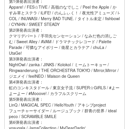
第1弾発表出演者：
Appare! / FES☆TIVE / 高嶺のなでしこ / Peel the Apple / か
すみ草とステラ / iLiFE! / のんふぃく！ / 夜光性アミューズ / i-
COL / INUWASI / Merry BAD TUNE. / タイトル未定 / fishbowl
/ CYNHN / SWEET STEADY
第2弾発表出演者：
クマリデパート / 手羽先センセーション / なみだ色の消しご
む / Sweet Alley / AVAM / ドラマチックレコード / Palette
Parade / 可憐なアイボリー / 衛星とカラテア / chuLa /
UtaGe!
第3弾発表出演者：
NightOwl / zanka / JINKS / Kolokol / ミームトーキョー /
Ringwanderung / THE ORCHESTRA TOKYO / Mirror,Mirror /
ジエメイ / feelNEO / Maison de Queen
第4弾発表出演者：
虹のコンキスタドール / 東京女子流 / SUPER☆GiRLS / #よー
よーよー / #Mooove! / カラフルスクリーム
第5弾発表出演者：
LinQ / MAGICAL SPEC / HelloYouth / アキシブproject
フューチャーサイダー / ルージュブック / 群青の世界 / ideal
peco / SCRAMBLE SMILE
第6弾発表出演者：
yosugala / JamsCollection / MyDearDarlin'