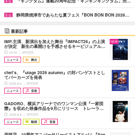
『キングダム』連載20周年記念「キンキンキングダム」渋…
4
位
静岡県焼津市であらたな夏フェス『BON BON BON 2026…
5
位
最新記事
IMP.主演、新演出を加えた舞台『IMPACT26』の上演
NEW
が決定 新生の幕開けを予感させるキービジュアル…
04:00 ｜ SPICER
ニュース
舞台
chef’s、『utage 2026 autumn』の対バンゲストとし
てパーカーズを発表
2026.8.6 ｜ SPICER
ニュース
音楽
GADORO、横浜アリーナでのワンマン公演『一家団
欒』を収めた映像作品を9月にリリース トレーラ…
2026.8.6 ｜ SPICER
ニュース
動画
音楽
亜咲花、10周年アニバーサリーベストアルバム『Son