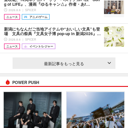
g of LIFE』、漫画『ゆるキャン△』作者・あf…
2026.8.6 ｜ SPICER
ニュース
アニメ/ゲーム
新潟にちなんだご当地アイテムや“おいしい文具”も登
場 文具の祭典『文具女子博 pop-up in 新潟2026』…
2026.8.6 ｜ SPICER
ニュース
イベント/レジャー
最新記事をもっと見る
POWER PUSH