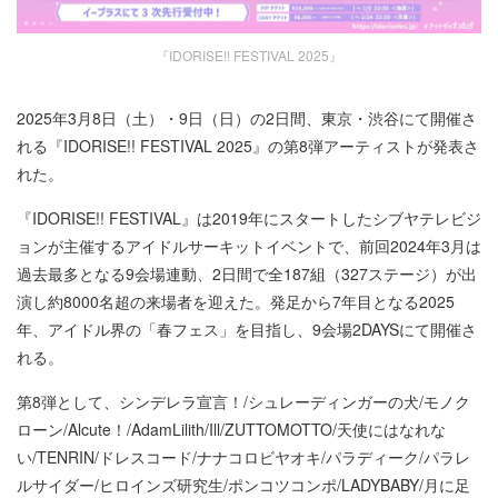
『IDORISE!! FESTIVAL 2025』
2025年3月8日（土）・9日（日）の2日間、東京・渋谷にて開催さ
れる『IDORISE!! FESTIVAL 2025』の第8弾アーティストが発表さ
れた。
『IDORISE!! FESTIVAL』は2019年にスタートしたシブヤテレビジ
ョンが主催するアイドルサーキットイベントで、前回2024年3月は
過去最多となる9会場連動、2日間で全187組（327ステージ）が出
演し約8000名超の来場者を迎えた。発⾜から7年⽬となる2025
年、アイドル界の「春フェス」を⽬指し、9会場2DAYSにて開催さ
れる。
第8弾として、シンデレラ宣言！/シュレーディンガーの犬/モノク
ローン/Alcute！/AdamLilith/Ill/ZUTTOMOTTO/天使にはなれな
い/TENRIN/ドレスコード/ナナコロビヤオキ/パラディーク/パラレ
ルサイダー/ヒロインズ研究生/ポンコツコンポ/LADYBABY/月に足