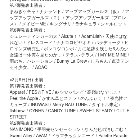
第7弾発表出演者：
まねきケチャ / ナナランド / アップアップガールズ（仮） / ア
ップアップガールズ（２） / アップアップガールズ（プロレ
ス） / メイビーME / キングサリ / ラナキュラ / シャルロット
第8弾発表出演者：
シュレーディンガーの犬 / Alcute！ / AdamLilith / 天使にはな
れない / ドレスコード / ナナコロビヤオキ / パラディーク / ヒ
ロインズ研究生 / ポンコツコンポ / 月に足跡を残した6人の少
女達は一体何を見たのか… / テラス×テラス / I MY ME MINE /
雨のち、ハレーション / Bunny La Crew / しろもん / 点染テン
セイ少女。 / AOAO
※3月9日(日) 出演
第1弾発表出演者：
Appare! / FES☆TIVE / #ババババンビ / 高嶺のなでしこ /
Peel the Apple / かすみ草とステラ / のんふぃく！ / 夜光性ア
ミューズ / INUWASI / Merry BAD TUNE. / タイトル未定 /
fishbowl / CYNHN / CANDY TUNE / SWEET STEADY / CUTIE
STREET
第2弾発表出演者：
NANIMONO / 手羽先センセーション / なみだ色の消しごむ /
Sweet Alley / AVAM / ドラマチックレコード / Palette Parade