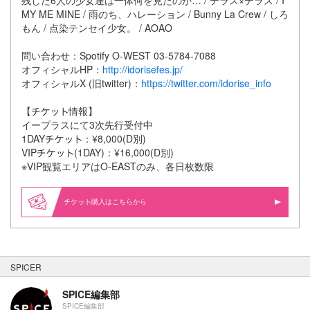
残した6人の少女達は一体何を見たのか… / テラス×テラス / I
MY ME MINE / 雨のち、ハレーション / Bunny La Crew / しろ
もん / 点染テンセイ少女。 / AOAO
問い合わせ：Spotify O-WEST 03-5784-7088
オフィシャルHP：
http://idorisefes.jp/
オフィシャルX (旧twitter)：
https://twitter.com/idorise_info
【
情報】
イープラスにて3次先行受付中
1DAY
：¥8,000(D別)
VIP
(1DAY)：¥16,000(D別)
※VIP観覧エリアはO-EASTのみ、各日枚数限
購入はこちらから
SPICER
SPICE編集部
SPICE編集部