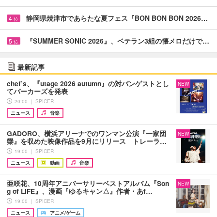
静岡県焼津市であらたな夏フェス『BON BON BON 2026…
4
位
『SUMMER SONIC 2026』、ベテラン3組の懐メロだけで…
5
位
最新記事
chef’s、『utage 2026 autumn』の対バンゲストとし
NEW
てパーカーズを発表
20:00 ｜ SPICER
ニュース
音楽
GADORO、横浜アリーナでのワンマン公演『一家団
NEW
欒』を収めた映像作品を9月にリリース トレーラ…
19:00 ｜ SPICER
ニュース
動画
音楽
亜咲花、10周年アニバーサリーベストアルバム『Son
NEW
g of LIFE』、漫画『ゆるキャン△』作者・あf…
19:00 ｜ SPICER
ニュース
アニメ/ゲーム