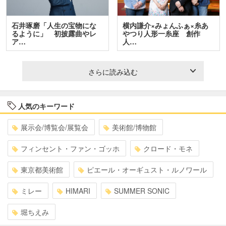
石井琢磨「人生の宝物にな
横内謙介×みょんふぁ×糸あ
るように」 初披露曲やレ
やつり人形一糸座 創作
ア…
人…
さらに読み込む
人気のキーワード
展示会/博覧会/展覧会
美術館/博物館
フィンセント・ファン・ゴッホ
クロード・モネ
東京都美術館
ピエール・オーギュスト・ルノワール
ミレー
HIMARI
SUMMER SONIC
堀ちえみ