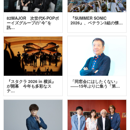
82MAJOR 次世代K-POPボ
『SUMMER SONIC
ーイズグループの“今”を
2026』、ベテラン3組の懐…
訊…
『スタクラ 2026 in 横浜』
「同窓会にはしたくない」
が開幕 今年も多彩なス
――15年ぶりに集う「第…
テ…