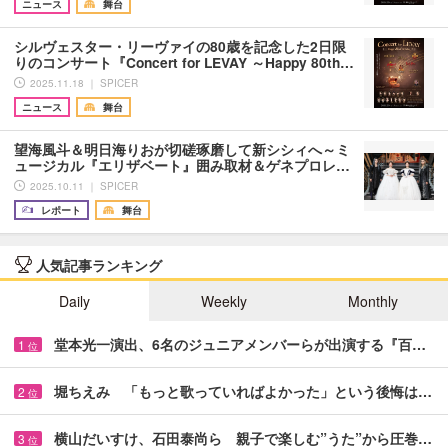
ニュース
舞台
シルヴェスター・リーヴァイの80歳を記念した2日限
りのコンサート『Concert for LEVAY ～Happy 80th…
2025.11.18 ｜ SPICER
ニュース
舞台
望海風斗＆明日海りおが切磋琢磨して新シシィへ～ミ
ュージカル『エリザベート』囲み取材＆ゲネプロレ…
2025.10.11 ｜ SPICER
レポート
舞台
人気記事ランキング
Daily
Weekly
Monthly
堂本光一演出、6名のジュニアメンバーらが出演する『百…
1
位
堀ちえみ 「もっと歌っていればよかった」という後悔は…
2
位
横山だいすけ、石田泰尚ら 親子で楽しむ”うた”から圧巻…
3
位