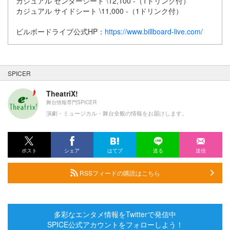
カジュアル センターシート \12,100 -（1ドリンク付）
カジュアル サイドシート \11,000 -（1ドリンク付）
ビルボードライブ公式HP：
https://www.billboard-live.com/
SPICER
TheatriX!
舞台情報専門SPICER
演劇・ミュージカル・舞台全般の情報をお届けします。
ポスト
シェア
はてブ
送る
送信
RSSフィードの購読はこちら
多彩なエンタメ情報をTwitterで発信中
SPICE公式アカウントをフォローしよう！