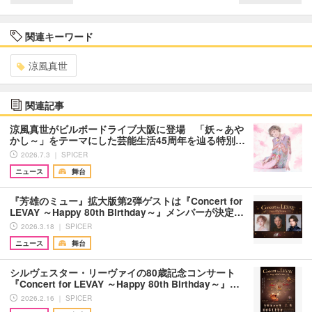
関連キーワード
涼風真世
関連記事
涼風真世がビルボードライブ大阪に登場 「妖～あや
かし～」をテーマにした芸能生活45周年を辿る特別…
2026.7.3 ｜ SPICER
ニュース
舞台
『芳雄のミュー』拡大版第2弾ゲストは『Concert for
LEVAY ～Happy 80th Birthday～』メンバーが決定…
2026.3.18 ｜ SPICER
ニュース
舞台
シルヴェスター・リーヴァイの80歳記念コンサート
『Concert for LEVAY ～Happy 80th Birthday～』…
2026.2.16 ｜ SPICER