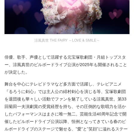
涼風真世 THE FAIRY ～LOVE & SMILE～
俳優、歌手、声優として活躍する元宝塚歌劇団・月組トップスタ
ー、涼風真世のビルボードライブ公演が2025年も開催されること
が決定した。
舞台を中心にテレビドラマなど多方面で活躍し、テレビアニメ
『るろうに剣心』では主人公の緋村剣心を演じる等、宝塚歌劇団
を退団後も華々しい活動でファンを魅了している涼風真世。第33
回菊田一夫演劇賞の受賞経歴を持ち、その圧倒的な歌唱力を活か
したパフォーマンスはまさに唯一無二。芸能生活40周年記念で開
催したビルボードライブ公演以降、恒例となってきている春のビ
ルボードライブのステージで魅せる、”愛”と”笑顔”に溢れるステー