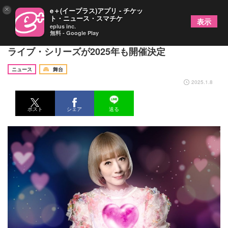
×
e＋(イープラス)アプリ - チケッ
ト・ニュース・スマチケ
表示
eplus inc.
無料 - Google Play
涼風真世の愛と笑顔に満ち溢れた好評・ビルボード
ライブ・シリーズが2025年も開催決定
ニュース
舞台
2025.1.8
ポスト
シェア
送る