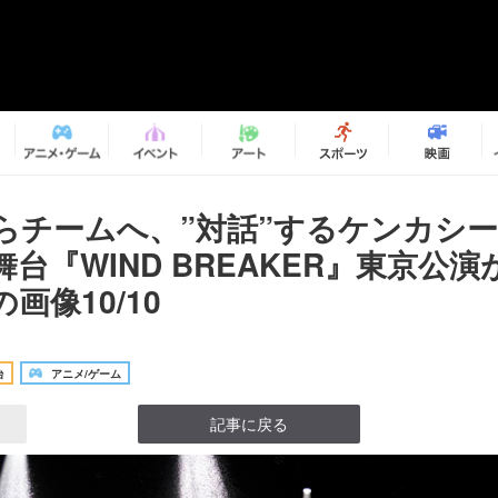
らチームへ、”対話”するケンカシ
台『WIND BREAKER』東京公
画像10/10
台
アニメ/ゲーム
記事に戻る