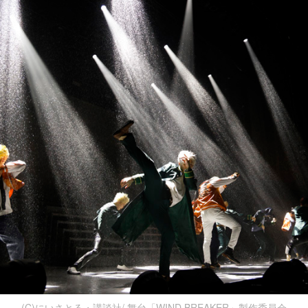
(C)にいさとる・講談社/ 舞台「WIND BREAKER」製作委員会