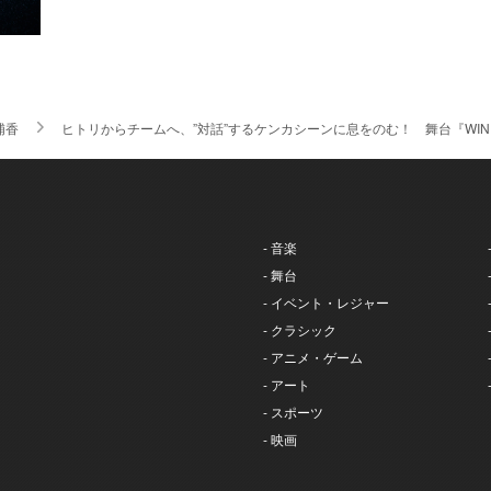
浦香
ヒトリからチームへ、”対話”するケンカシーンに息をのむ！ 舞台『WIND
- 音楽
- 舞台
- イベント・レジャー
- クラシック
- アニメ・ゲーム
- アート
- スポーツ
- 映画