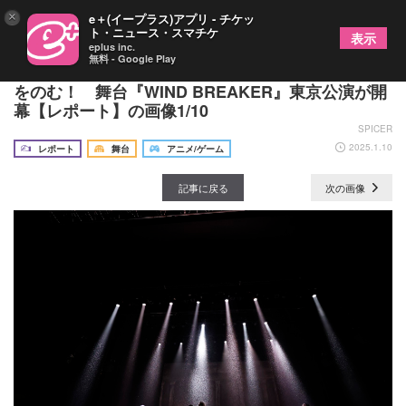
×
e＋(イープラス)アプリ - チケッ
ト・ニュース・スマチケ
表示
eplus inc.
無料 - Google Play
ヒトリからチームへ、”対話”するケンカシーンに息
をのむ！ 舞台『WIND BREAKER』東京公演が開
幕【レポート】の画像1/10
SPICER
2025.1.10
レポート
舞台
アニメ/ゲーム
記事に戻る
次の画像