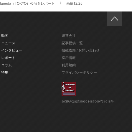
neda（TOKYO）公演をレポート
画像12/25
- 動画
運営会社
- ニュース
記事提供一覧
- インタビュー
掲載依頼 / お問い合わせ
- レポート
採用情報
- コラム
利用規約
- 特集
プライバシーポリシー
JASRAC許諾第9008487009Y31018号