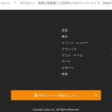
ケカメン
ポケカメン 新曲も初披露した約3年ぶりのワンマンライブ、Zepp Ha
- 音楽
- 舞台
- イベント・レジャー
- クラシック
- アニメ・ゲーム
- アート
- スポーツ
- 映画
RSSフィードの購読はこちら
Copyright eplus inc. All Rights Reserved.