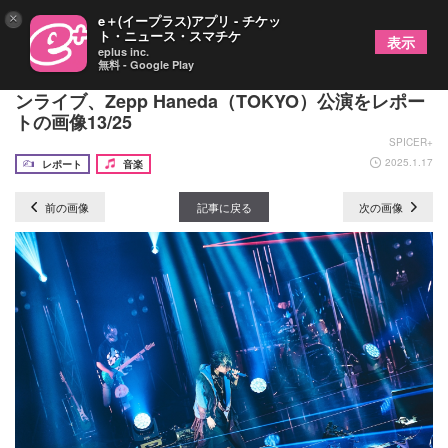
×
e＋(イープラス)アプリ - チケッ
ト・ニュース・スマチケ
表示
eplus inc.
無料 - Google Play
ポケカメン 新曲も初披露した約3年ぶりのワンマ
ンライブ、Zepp Haneda（TOKYO）公演をレポー
トの画像13/25
SPICER+
2025.1.17
レポート
音楽
前の画像
記事に戻る
次の画像