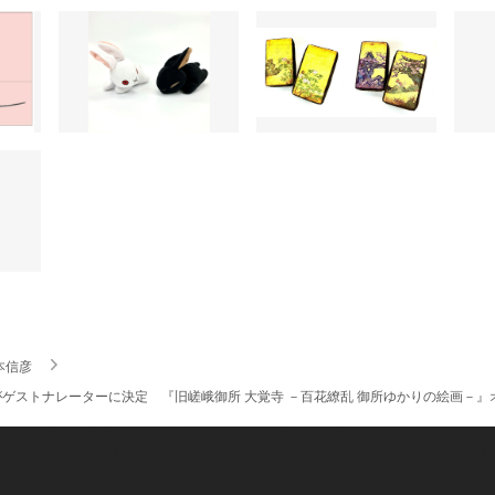
本信彦
ゲストナレーターに決定 『旧嵯峨御所 大覚寺 －百花繚乱 御所ゆかりの絵画－