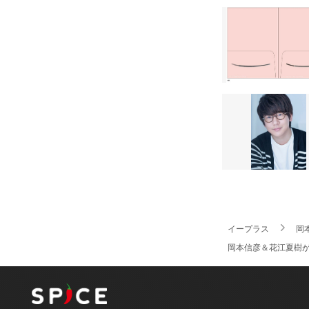
イープラス
岡
岡本信彦＆花江夏樹が