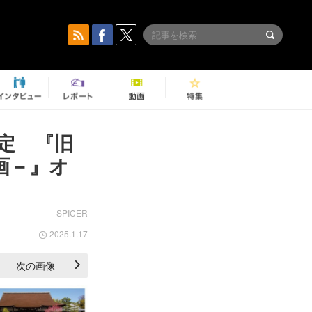
定 『旧
画－』オ
SPICER
2025.1.17
次の画像