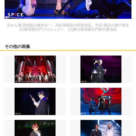
左から勝 覚悟役の橋本全一、高杉深夜役の阿部快征、中沢 颯役の瀬戸啓太
(C)新宿羅生門プロジェクト (C)舞台新宿羅生門製作委員会
その他の画像