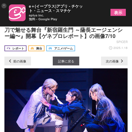
×
e＋(イープラス)アプリ - チケッ
ト・ニュース・スマチケ
表示
eplus inc.
無料 - Google Play
日向野祥がパワーアップに手応え！ スーツ×日本
刀で魅せる舞台『新宿羅生門 ～薩長エージェンシ
ー編〜』開幕【ゲネプロレポート】の画像7/10
SPICER
2025.1.18
レポート
舞台
アニメ/ゲーム
前の画像
記事に戻る
次の画像