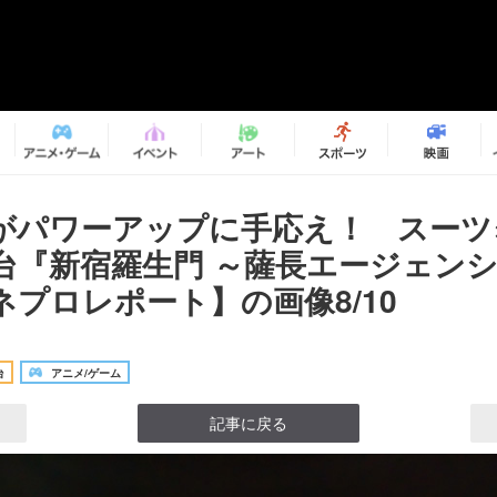
がパワーアップに手応え！ スーツ
台『新宿羅生門 ～薩長エージェン
ネプロレポート】の画像8/10
台
アニメ/ゲーム
記事に戻る