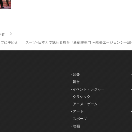
子昇
プに手応え！ スーツ×日本刀で魅せる舞台『新宿羅生門 ～薩長エージェンシー編
- 音楽
- 舞台
- イベント・レジャー
- クラシック
- アニメ・ゲーム
- アート
- スポーツ
- 映画