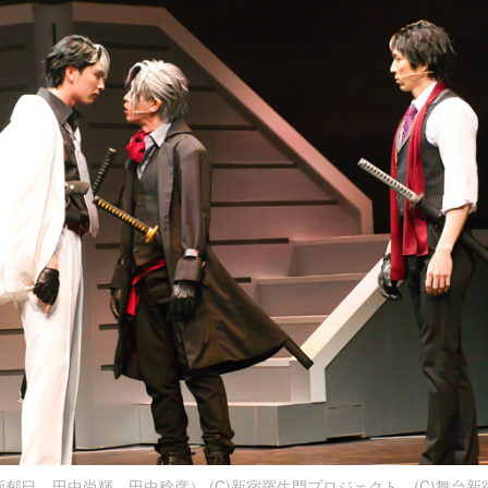
郁巳、田中尚輝、田中稔彦） (C)新宿羅生門プロジェクト (C)舞台