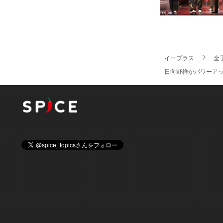
イープラス
金
日向野祥がパワーアッ