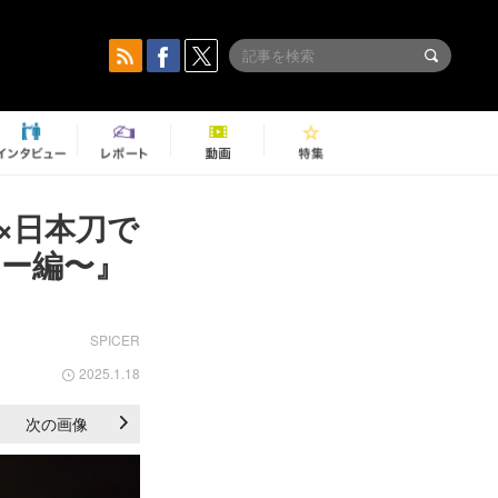
×日本刀で
シー編〜』
SPICER
2025.1.18
次の画像