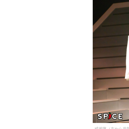
戒援隊（左から井阪