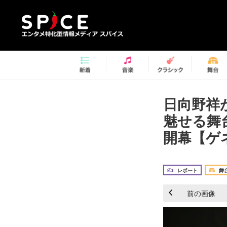
日向野祥
魅せる舞
開幕【ゲ
レポート
舞
前の画像