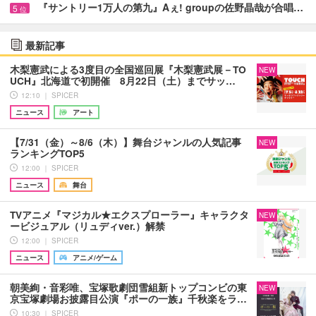
『サントリー1万人の第九』Aぇ! groupの佐野晶哉が合唱…
5
位
最新記事
木梨憲武による3度目の全国巡回展『木梨憲武展－TO
NEW
UCH』北海道で初開催 8月22日（土）までサッ…
12:10 ｜ SPICER
ニュース
アート
【7/31（金）～8/6（木）】舞台ジャンルの人気記事
NEW
ランキングTOP5
12:00 ｜ SPICER
ニュース
舞台
TVアニメ『マジカル★エクスプローラー』キャラクタ
NEW
ービジュアル（リュディver.）解禁
12:00 ｜ SPICER
ニュース
アニメ/ゲーム
朝美絢・音彩唯、宝塚歌劇団雪組新トップコンビの東
NEW
京宝塚劇場お披露目公演『ポーの一族』千秋楽をラ…
10:30 ｜ SPICER