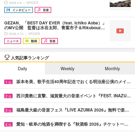
2026.4.9 ｜ SPICER
インタビュー
音楽
GEZAN、「BEST DAY EVER（feat. Ichiko Aoba）」
のMV公開 監督は水谷太郎、青葉市子＆Rikubouz…
2026.3.10 ｜ SPICER
ニュース
動画
音楽
人気記事ランキング
Daily
Weekly
Monthly
坂本冬美、歌手生活40周年記念でおくる明治座公演のメイ…
1
位
西川貴教に直撃、滋賀最大の音楽イベント『FEST. INAZU…
2
位
福島最大級の音楽フェス『LIVE AZUMA 2026』無料で楽…
3
位
愛知・岐阜の地酒を満喫する『秋酒祭 2026』チケット一…
4
位