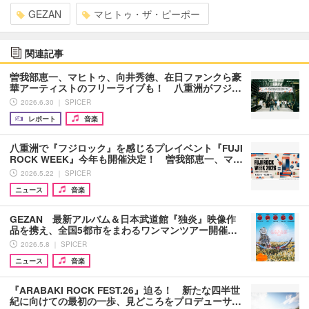
GEZAN
マヒトゥ・ザ・ピーポー
関連記事
曽我部恵一、マヒトゥ、向井秀徳、在日ファンクら豪
華アーティストのフリーライブも！ 八重洲がフジ…
2026.6.30 ｜ SPICER
レポート
音楽
八重洲で『フジロック』を感じるプレイベント『FUJI
ROCK WEEK』今年も開催決定！ 曽我部恵⼀、マ…
2026.5.22 ｜ SPICER
ニュース
音楽
GEZAN 最新アルバム＆日本武道館『独炎』映像作
品を携え、全国5都市をまわるワンマンツアー開催…
2026.5.8 ｜ SPICER
ニュース
音楽
『ARABAKI ROCK FEST.26』迫る！ 新たな四半世
紀に向けての最初の一歩、見どころをプロデューサ…