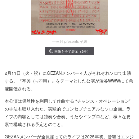
十三月 presents 卒興
画像を全て表示（2件）
2月11日（火・祝）にGEZANメンバー４人がそれぞれソロで出演
する、『卒興（≒即興）』をテーマとした公演が渋谷WWWにて急
遽開催される。
本公演は偶然性を利用して作曲する “チャンス・オペレーション”
の手法も取り入れた、実験的でコンセプチュアルなソロ企画。ラ
イブの内容としては独奏や合奏、うたやインプロなど、様々な要
素で構成される予定とのこと。
GEZANメンバーが全員揃ってのライブは2025年初。音響はエンジ