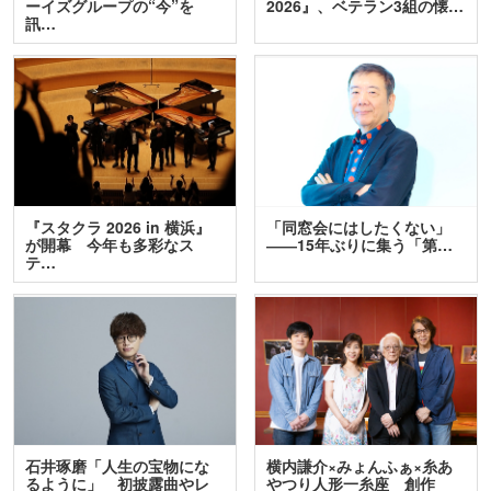
ーイズグループの“今”を
2026』、ベテラン3組の懐…
訊…
『スタクラ 2026 in 横浜』
「同窓会にはしたくない」
が開幕 今年も多彩なス
――15年ぶりに集う「第…
テ…
石井琢磨「人生の宝物にな
横内謙介×みょんふぁ×糸あ
るように」 初披露曲やレ
やつり人形一糸座 創作