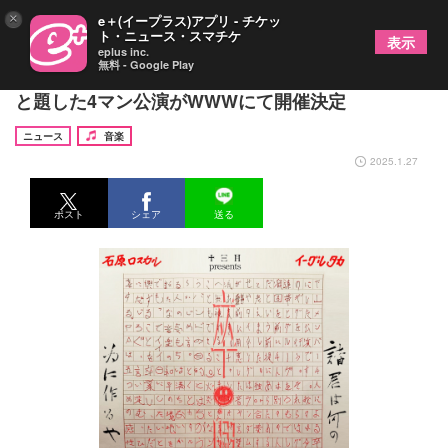
×
e＋(イープラス)アプリ - チケッ
ト・ニュース・スマチケ
表示
eplus inc.
無料 - Google Play
GEZANメンバーがそれぞれソロで出演、『卒興』
と題した4マン公演がWWWにて開催決定
ニュース
音楽
2025.1.27
ポスト
シェア
送る