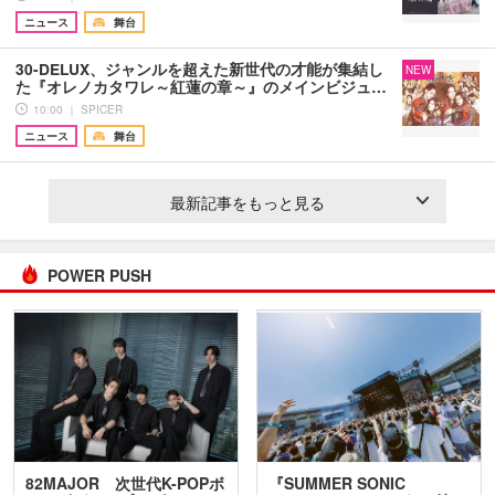
ニュース
舞台
30-DELUX、ジャンルを超えた新世代の才能が集結し
NEW
た『オレノカタワレ～紅蓮の章～』のメインビジュ…
10:00 ｜ SPICER
ニュース
舞台
最新記事をもっと見る
POWER PUSH
82MAJOR 次世代K-POPボ
『SUMMER SONIC