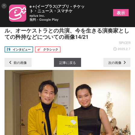
×
e＋(イープラス)アプリ - チケッ
ト・ニュース・スマチケ
表示
eplus inc.
無料 - Google Play
ヴァイオリニスト辻彩奈に聞いた ーー リサイタ
ル、オーケストラとの共演、今を生きる演奏家とし
ての矜持などについての画像14/21
SPICER
2025.2.7
インタビュー
クラシック
前の画像
記事に戻る
次の画像