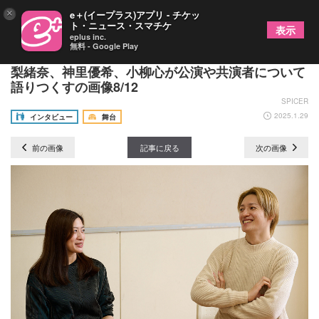
×
e＋(イープラス)アプリ - チケッ
ト・ニュース・スマチケ
表示
eplus inc.
無料 - Google Play
舞台『ノンセクシュアル』シングルキャストの立道
梨緒奈、神里優希、小柳心が公演や共演者について
語りつくすの画像8/12
SPICER
2025.1.29
インタビュー
舞台
前の画像
記事に戻る
次の画像