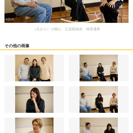
（左から）小柳心、立道梨緒奈、神里優希
その他の画像