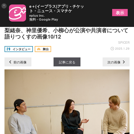
×
e＋(イープラス)アプリ - チケッ
ト・ニュース・スマチケ
表示
eplus inc.
無料 - Google Play
舞台『ノンセクシュアル』シングルキャストの立道
梨緒奈、神里優希、小柳心が公演や共演者について
語りつくすの画像10/12
SPICER
2025.1.29
インタビュー
舞台
前の画像
記事に戻る
次の画像