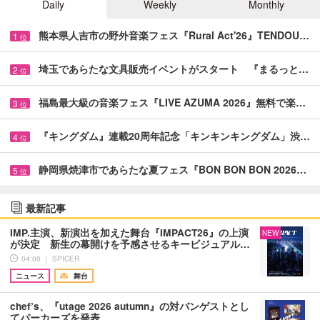
Daily
Weekly
Monthly
熊本県人吉市の野外音楽フェス『Rural Act'26』TENDOU…
1
位
埼玉であらたな文具販売イベントがスタート 『まるっと…
2
位
福島最大級の音楽フェス『LIVE AZUMA 2026』無料で楽…
3
位
『キングダム』連載20周年記念「キンキンキングダム」渋…
4
位
静岡県焼津市であらたな夏フェス『BON BON BON 2026…
5
位
最新記事
IMP.主演、新演出を加えた舞台『IMPACT26』の上演
NEW
が決定 新生の幕開けを予感させるキービジュアル…
04:00 ｜ SPICER
ニュース
舞台
chef’s、『utage 2026 autumn』の対バンゲストとし
てパーカーズを発表