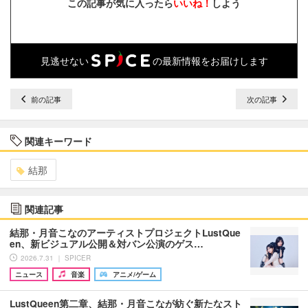
この記事が気に入ったら
いいね！
しよう
見逃せない
の最新情報をお届けします
前の記事
次の記事
関連キーワード
結那
関連記事
結那・月音こなのアーティストプロジェクトLustQue
en、新ビジュアル公開＆対バン公演のゲス…
2026.7.31 ｜ SPICER
ニュース
音楽
アニメ/ゲーム
LustQueen第二章、結那・月音こなが紡ぐ新たなスト