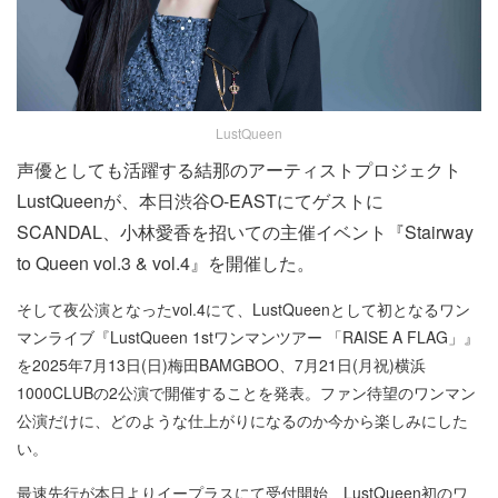
LustQueen
声優としても活躍する結那のアーティストプロジェクト
LustQueenが、本日渋谷O-EASTにてゲストに
SCANDAL、小林愛香を招いての主催イベント『Stairway
to Queen vol.3 & vol.4』を開催した。
そして夜公演となったvol.4にて、LustQueenとして初となるワン
マンライブ『LustQueen 1stワンマンツアー 「RAISE A FLAG」』
を2025年7月13日(日)梅田BAMGBOO、7月21日(月祝)横浜
1000CLUBの2公演で開催することを発表。ファン待望のワンマン
公演だけに、どのような仕上がりになるのか今から楽しみにした
い。
最速先行が本日よりイープラスにて受付開始、LustQueen初のワ