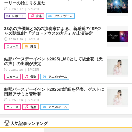
ーリーの始まりを見た
2026.5.17 ｜ SPICER
レポート
音楽
アニメ/ゲーム
38名の声優陣と2名の演奏家による、新感覚の”SFジ
ャズ朗読劇”『プロトデウスの方舟』が上演決定
2026.2.20 ｜ SPICER
ニュース
舞台
結那バースデーイベント2025にMCとして坂倉花（天
の声）の出演が決定
2025.9.26 ｜ SPICER
ニュース
音楽
アニメ/ゲーム
結那バースデーイベント2025の詳細を発表、ゲストに
田野アサミと菅叶和
2025.8.26 ｜ SPICER
ニュース
音楽
アニメ/ゲーム
人気記事ランキング