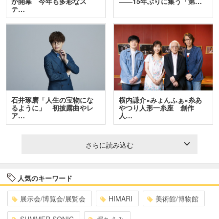
が開幕 今年も多彩なス
――15年ぶりに集う「第…
テ…
石井琢磨「人生の宝物にな
横内謙介×みょんふぁ×糸あ
るように」 初披露曲やレ
やつり人形一糸座 創作
ア…
人…
さらに読み込む
人気のキーワード
展示会/博覧会/展覧会
HIMARI
美術館/博物館
SUMMER SONIC
堀ちえみ