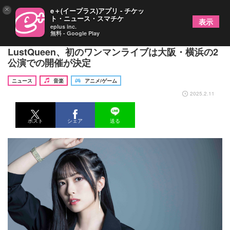
×
e＋(イープラス)アプリ - チケッ
ト・ニュース・スマチケ
表示
eplus inc.
無料 - Google Play
声優・結那のアーティストプロジェクト
LustQueen、初のワンマンライブは大阪・横浜の2
公演での開催が決定
ニュース
音楽
アニメ/ゲーム
2025.2.11
ポスト
シェア
送る