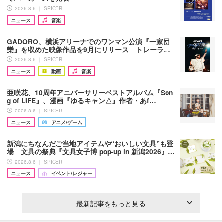
2026.8.6 ｜ SPICER
ニュース
音楽
GADORO、横浜アリーナでのワンマン公演『一家団
欒』を収めた映像作品を9月にリリース トレーラ…
2026.8.6 ｜ SPICER
ニュース
動画
音楽
亜咲花、10周年アニバーサリーベストアルバム『Son
g of LIFE』、漫画『ゆるキャン△』作者・あf…
2026.8.6 ｜ SPICER
ニュース
アニメ/ゲーム
新潟にちなんだご当地アイテムや“おいしい文具”も登
場 文具の祭典『文具女子博 pop-up in 新潟2026』…
2026.8.6 ｜ SPICER
ニュース
イベント/レジャー
最新記事をもっと見る