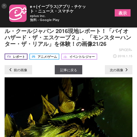
×
e＋(イープラス)アプリ - チケッ
ト・ニュース・スマチケ
表示
eplus inc.
無料 - Google Play
ユニバーサル・スタジオ・ジャパン、 ユニバーサ
ル・クールジャパン 2016現地レポート！「バイオ
ハザード・ザ・エスケープ２」、「モンスターハン
ター・ザ・リアル」を体験！の画像21/26
SPICER+
2016.1.15
レポート
アニメ/ゲーム
イベント/レジャー
前の画像
記事に戻る
次の画像