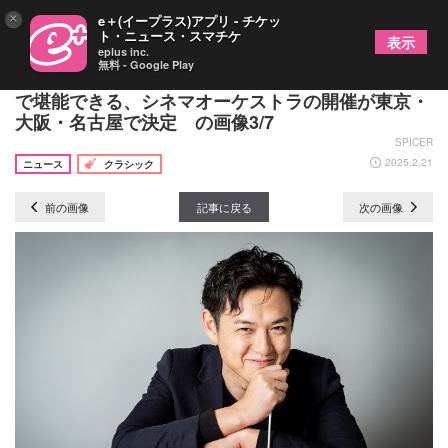
×
e＋(イープラス)アプリ - チケッ
ト・ニュース・スマチケ
表示
eplus inc.
無料 - Google Play
『ジュラシック・パーク』を大スクリーン＆生演奏
で堪能できる、シネマオーケストラの開催が東京・
大阪・名古屋で決定 の画像3/7
SPICER
2025.2.21
ニュース
クラシック
前の画像
記事に戻る
次の画像