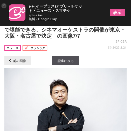
×
e＋(イープラス)アプリ - チケッ
ト・ニュース・スマチケ
表示
eplus inc.
無料 - Google Play
『ジュラシック・パーク』を大スクリーン＆生演奏
で堪能できる、シネマオーケストラの開催が東京・
大阪・名古屋で決定 の画像7/7
SPICER
2025.2.21
ニュース
クラシック
前の画像
記事に戻る