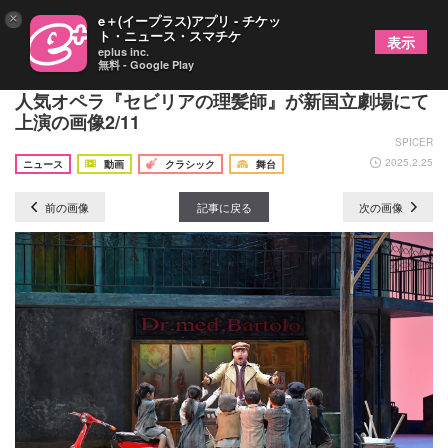
×
e＋(イープラス)アプリ - チケッ
ト・ニュース・スマチケ
表示
eplus inc.
無料 - Google Play
誰もが笑顔になるラブコメディ、ロッシーニ随一の
人気オペラ『セビリアの理髪師』が新国立劇場にて
上演の画像2/11
SPICER
2025.2.25
ニュース
動画
クラシック
舞台
前の画像
記事に戻る
次の画像