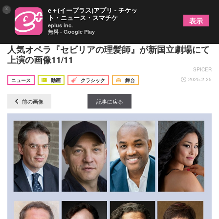
×
e＋(イープラス)アプリ - チケッ
ト・ニュース・スマチケ
表示
eplus inc.
無料 - Google Play
誰もが笑顔になるラブコメディ、ロッシーニ随一の
人気オペラ『セビリアの理髪師』が新国立劇場にて
上演の画像11/11
SPICER
2025.2.25
ニュース
動画
クラシック
舞台
前の画像
記事に戻る