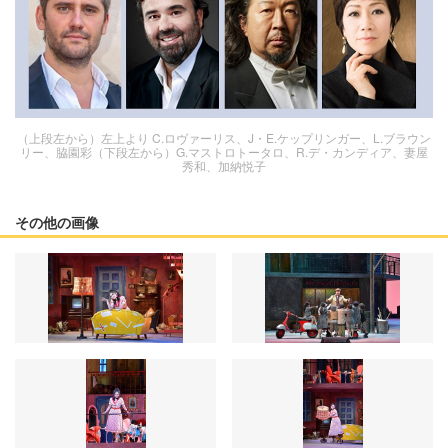
（上段左から）左上より C.ロヴァーリス、J・E.ケップリンガー、L.ブラウン
リー、脇園彩（下段左から）G.マストロトータロ、R.デ・カンディア、妻屋
秀和、加納悦子
その他の画像