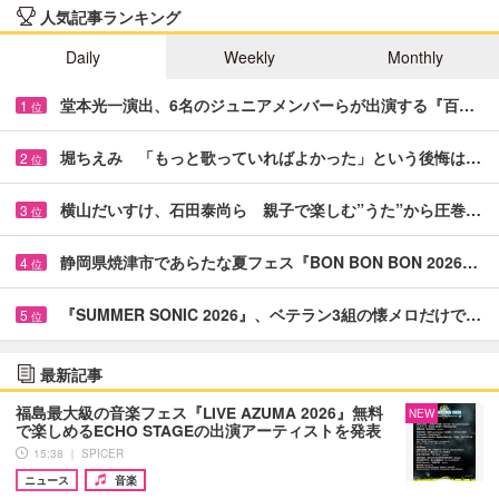
人気記事ランキング
Daily
Weekly
Monthly
堂本光一演出、6名のジュニアメンバーらが出演する『百…
1
位
堀ちえみ 「もっと歌っていればよかった」という後悔は…
2
位
横山だいすけ、石田泰尚ら 親子で楽しむ”うた”から圧巻…
3
位
静岡県焼津市であらたな夏フェス『BON BON BON 2026…
4
位
『SUMMER SONIC 2026』、ベテラン3組の懐メロだけで…
5
位
最新記事
福島最大級の音楽フェス『LIVE AZUMA 2026』無料
NEW
で楽しめるECHO STAGEの出演アーティストを発表
15:38 ｜ SPICER
ニュース
音楽