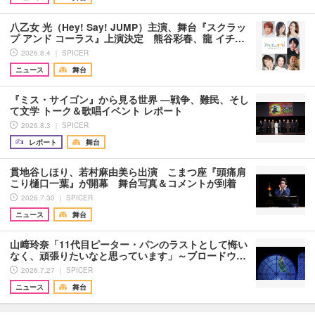
八乙女 光（Hey! Say! JUMP）主演、舞台『スクラッ
プ アンド コーラス』上演決定 熊谷彩春、龍 イチ…
2026.8.4 ｜ SPICER
ニュース
舞台
『ミス・サイゴン』から見る世界 —戦争、難民、そし
て文学 トーク＆歌唱イベント レポート
2026.8.3 ｜ SPICER
レポート
舞台
貫地谷しほり、若村麻由美ら出演 こまつ座『頭痛肩
こり樋口一葉』が開幕 舞台写真＆コメントが到着
2026.7.30 ｜ SPICER
ニュース
舞台
山﨑玲奈「11代目ピーター・パンのラストとして悔い
なく、頑張りたいなと思っています」～ブロードウ…
2026.7.27 ｜ SPICER
ニュース
舞台