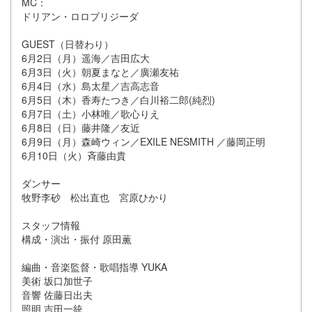
MC：
ドリアン・ロロブリジーダ
GUEST（日替わり）
6月2日（月）遥海／吉田広大
6月3日（火）朝夏まなと／廣瀬友祐
6月4日（水）島太星／吉高志音
6月5日（木）香寿たつき／白川裕二郎(純烈)
6月7日（土）小林唯／歌心りえ
6月8日（日）藤井隆／友近
6月9日（月）森崎ウィン／EXILE NESMITH ／藤岡正明
6月10日（火）斉藤由貴
ダンサー
牧野李砂 松出直也 宮原ひかり
スタッフ情報
構成・演出・振付 原田薫
編曲・音楽監督・歌唱指導 YUKA
美術 坂口加世子
音響 佐藤日出夫
照明 吉田一統