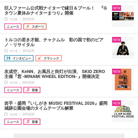
巨人ファーム公式戦ナイターで縁日＆プール！ 『G
NEW
タウン夏休みナイターまつり』開催
13:36 ｜ SPICER
ニュース
スポーツ
トルコの若き才能、チャクムル 彩の国で初のピア
NEW
ノ・リサイタル
12:18 ｜ SPICER
インタビュー
クラシック
友成空、KeNN、お風呂と街灯が出演、 SKID ZERO
NEW
主催『窓 -MINAMI WHEEL EDITION- 』開催決定
12:00 ｜ SPICER
ニュース
音楽
岩手・盛岡『いしがき MUSIC FESTIVAL 2026』盛岡
NEW
城跡公園会場のタイムテーブル解禁
12:00 ｜ SPICER
ニュース
音楽