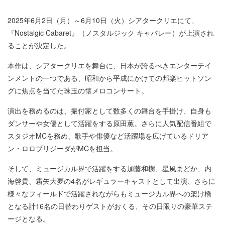
2025年6月2日（月）～6月10日（火）シアタークリエにて、
『Nostalgic Cabaret』（ノスタルジック キャバレー）が上演され
ることが決定した。
本作は、シアタークリエを舞台に、日本が誇るべきエンターテイ
ンメントの一つである、昭和から平成にかけての邦楽ヒットソン
グに焦点を当てた珠玉の懐メロコンサート。
演出を務めるのは、振付家として数多くの舞台を手掛け、自身も
ダンサーや女優として活躍をする原田薫。さらに人気配信番組で
スタジオMCを務め、歌手や俳優など活躍場を広げているドリア
ン・ロロブリジーダがMCを担当。
そして、ミュージカル界で活躍をする加藤和樹、星風まどか、内
海啓貴、霧矢大夢の4名がレギュラーキャストとして出演、さらに
様々なフィールドで活躍されながらもミュージカル界への架け橋
となる計16名の日替わりゲストがおくる、その日限りの豪華ステ
ージとなる。