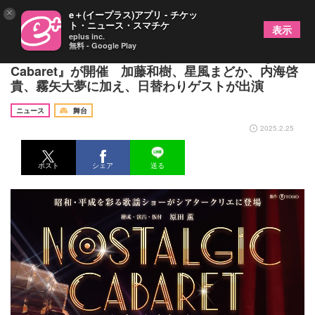
×
e＋(イープラス)アプリ - チケッ
ト・ニュース・スマチケ
表示
eplus inc.
無料 - Google Play
昭和・平成を彩る懐メロコンサート『Nostalgic
Cabaret』が開催 加藤和樹、星風まどか、内海啓
貴、霧矢大夢に加え、日替わりゲストが出演
ニュース
舞台
2025.2.25
ポスト
シェア
送る