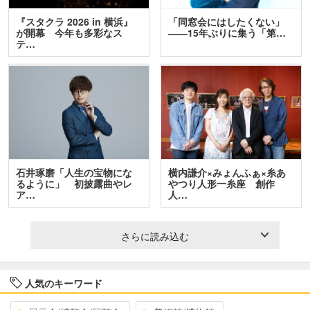
『スタクラ 2026 in 横浜』
「同窓会にはしたくない」
が開幕 今年も多彩なス
――15年ぶりに集う「第…
テ…
石井琢磨「人生の宝物にな
横内謙介×みょんふぁ×糸あ
るように」 初披露曲やレ
やつり人形一糸座 創作
ア…
人…
さらに読み込む
人気のキーワード