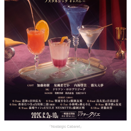
『Nostalgic Cabaret』