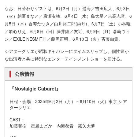
なお、日替わりゲストは、6月2日（月）遥海／吉田広大、6月3日
（火）朝夏まなと／廣瀬友祐、6月4日（水）島太星／吉高志音、6
月5日（木）香寿たつき／白川裕二郎(純烈)、6月7日（土）小林唯
／歌心りえ、6月8日（日）藤井隆／友近、6月9日（月）森崎ウィ
ン／EXILE NESMITH ／藤岡正明、6月10日（火）斉藤由貴。
シアタークリエが昭和キャバレーにタイムスリップし、個性豊か
な出演者と共に特別なエンターテインメントショーを届ける。
公演情報
『Nostalgic Cabaret』
日程・会場：2025年6月2日（月）～6月10日（火）東京 シア
タークリエ
CAST：
加藤和樹 星風まどか 内海啓貴 霧矢大夢