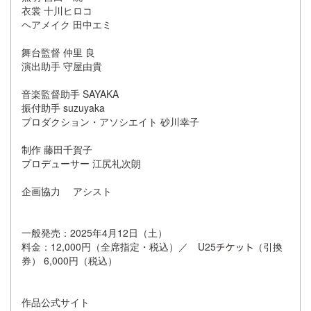
衣裳 十川ヒロコ
ヘアメイク 田中エミ
舞台監督 仲里 良
演出助手 守屋由貴
音楽監督助手 SAYAKA
振付助手 suzuyaka
プロダクション・アソシエイト 砂川幸子
制作 藤田千賀子
プロデューサー 江尻礼次朗
企画協力 アシスト
一般発売：2025年4月12日（土）
料金：12,000円（全席指定・税込）／ U25
（引換
券） 6,000円（税込）
作品公式サイト