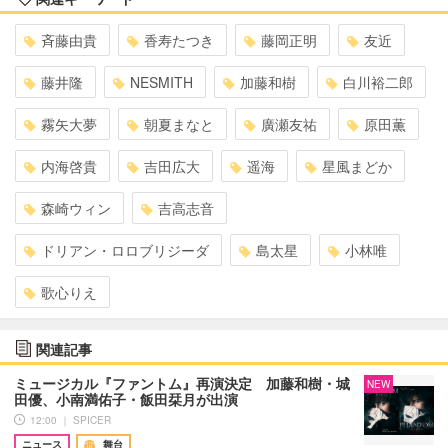
斉藤由貴
香寿たつき
藤岡正明
友近
藤井隆
NESMITH
加藤和樹
白川裕二郎
霧矢大夢
朝夏まなと
廣瀬友祐
原田薫
内海啓貴
吉田広大
遥海
星風まどか
森崎ウィン
吉高志音
ドリアン・ロロブリジーダ
島太星
小林唯
歌心りえ
関連記事
ミュージカル『ファントム』再演決定 加藤和樹・城
NEW
田優、小南満佑子・飯田栞月が出演
12:00 ｜ SPICER
ニュース
舞台