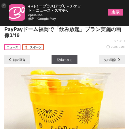
×
e＋(イープラス)アプリ - チケッ
ト・ニュース・スマチケ
表示
eplus inc.
無料 - Google Play
お得に飲んでホークスの試合を堪能！ みずほ
PayPayドーム福岡で「飲み放題」プラン実施の画
像3/19
SPICER
2025.2.28
ニュース
スポーツ
前の画像
記事に戻る
次の画像