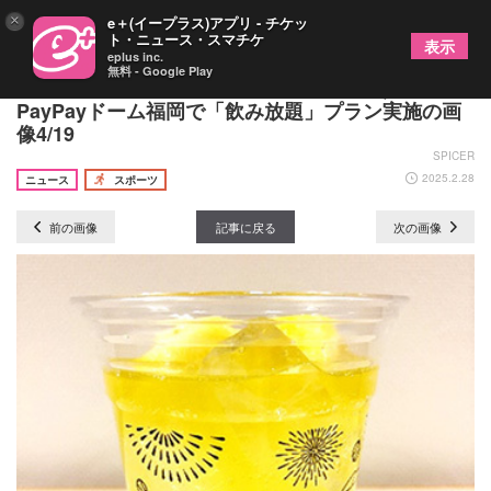
×
e＋(イープラス)アプリ - チケッ
ト・ニュース・スマチケ
表示
eplus inc.
無料 - Google Play
お得に飲んでホークスの試合を堪能！ みずほ
PayPayドーム福岡で「飲み放題」プラン実施の画
像4/19
SPICER
2025.2.28
ニュース
スポーツ
前の画像
記事に戻る
次の画像