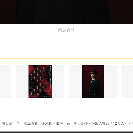
國島直希
川湖太朗
國島直希、正木郁ら出演 石川湖太朗作・演出の舞台『12人のヒト