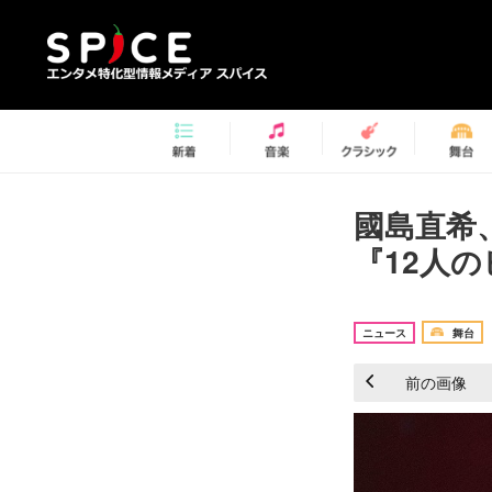
國島直希
『12人
ニュース
舞台
前の画像