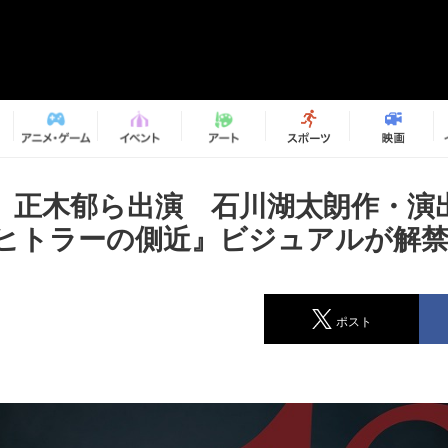
、正木郁ら出演 石川湖太朗作・演
のヒトラーの側近』ビジュアルが解
ポスト