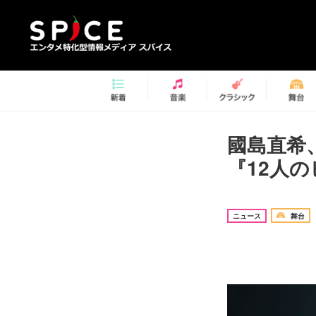
國島直希
『12人
ニュース
舞台