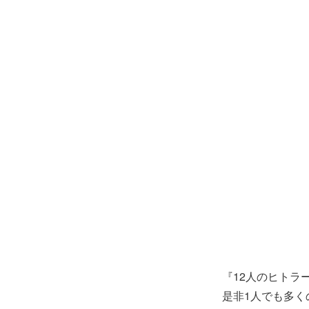
『12人のヒトラ
是非1人でも多く