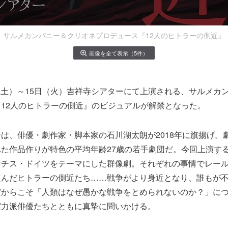
サルメカンパニー＆クリオネプロデュース『12人のヒトラーの側近』
画像を全て表示（5件）
2日（土）～15日（火）吉祥寺シアターにて上演される、サルメカ
12人のヒトラーの側近』のビジュアルが解禁となった。
は、俳優・劇作家・脚本家の石川湖太朗が2018年に旗揚げ。
た作品作りが特色の平均年齢27歳の若手劇団だ。今回上演する
ナチス・ドイツをテーマにした群像劇。それぞれの事情でレー
進んだヒトラーの側近たち……戦争がより身近となり、誰もが
だからこそ「人類はなぜ愚かな戦争をとめられないのか？」に
実力派俳優たちとともに真摯に問いかける。