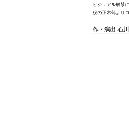
ビジュアル解禁
役の正木郁より
作・演出 石