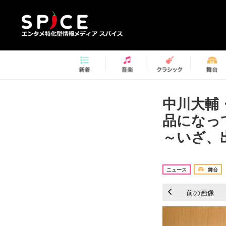
中川大輔
品になっ
～いざ、出
ニュース
舞台
前の画像