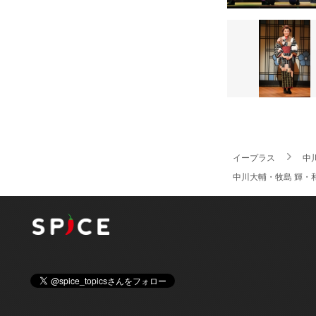
イープラス
中
中川大輔・牧島 輝・