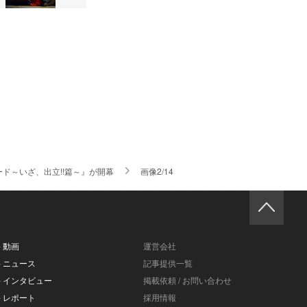
ド～いざ、出立!!篇～』が開幕
画像2/14
- 動画
運営会社
- ニュース
記事提供一覧
- インタビュー
掲載依頼 / お問い合わせ
- レポート
採用情報