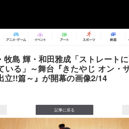
・牧島 輝・和田雅成「ストレート
ている」～舞台『きたやじ オン・
立!!篇～』が開幕の画像2/14
記事に戻る