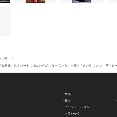
川大輔
和田雅成「ストレートに面白い作品になっている」～舞台『きたやじ オン・ザ・ロー
- 音楽
- 舞台
- イベント・レジャー
- クラシック