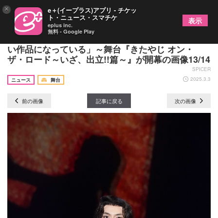
×
e＋(イープラス)アプリ - チケッ
ト・ニュース・スマチケ
表示
eplus inc.
無料 - Google Play
中川大輔・牧島 輝・和田雅成「ストレートに面白
い作品になっている」～舞台『きたやじ オン・
ザ・ロード～いざ、出立!!篇～』が開幕の画像13/14
SPICER
2025.3.3
ニュース
舞台
前の画像
記事に戻る
次の画像