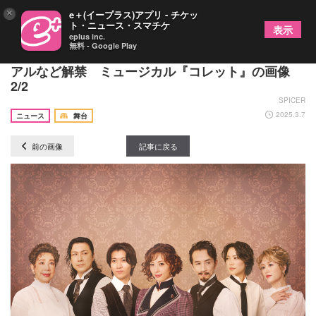
×
e＋(イープラス)アプリ - チケッ
ト・ニュース・スマチケ
表示
eplus inc.
無料 - Google Play
明日海りお演じるコレットが凛と佇むメインビジュ
アルなど解禁 ミュージカル『コレット』の画像
2/2
SPICER
2025.3.7
ニュース
舞台
前の画像
記事に戻る