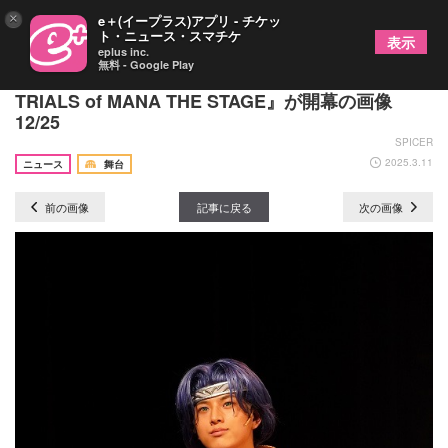
×
e＋(イープラス)アプリ - チケッ
ト・ニュース・スマチケ
表示
eplus inc.
無料 - Google Play
超特急の小笠原海が舞台初主演『聖剣伝説3
TRIALS of MANA THE STAGE』が開幕の画像
12/25
SPICER
2025.3.11
ニュース
舞台
前の画像
記事に戻る
次の画像