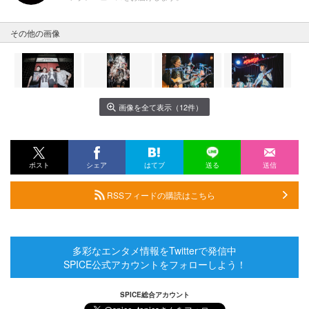
その他の画像
画像を全て表示（12件）
ポスト
シェア
はてブ
送る
送信
RSSフィードの購読はこちら
多彩なエンタメ情報をTwitterで発信中
SPICE公式アカウントをフォローしよう！
SPICE総合アカウント