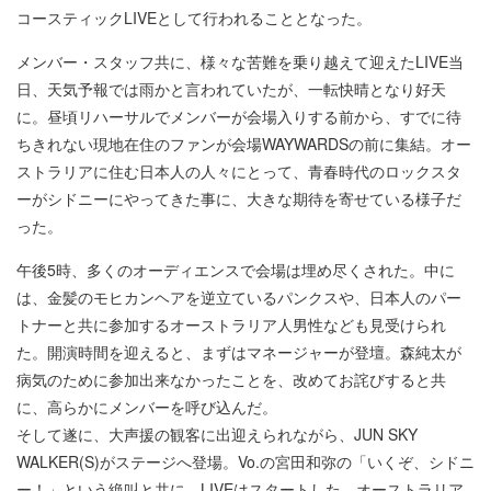
コースティックLIVEとして行われることとなった。
メンバー・スタッフ共に、様々な苦難を乗り越えて迎えたLIVE当
日、天気予報では雨かと言われていたが、一転快晴となり好天
に。昼頃リハーサルでメンバーが会場入りする前から、すでに待
ちきれない現地在住のファンが会場WAYWARDSの前に集結。オー
ストラリアに住む日本人の人々にとって、青春時代のロックスタ
ーがシドニーにやってきた事に、大きな期待を寄せている様子だ
った。
午後5時、多くのオーディエンスで会場は埋め尽くされた。中に
は、金髪のモヒカンヘアを逆立ているパンクスや、日本人のパー
トナーと共に参加するオーストラリア人男性なども見受けられ
た。開演時間を迎えると、まずはマネージャーが登壇。森純太が
病気のために参加出来なかったことを、改めてお詫びすると共
に、高らかにメンバーを呼び込んだ。
そして遂に、大声援の観客に出迎えられながら、JUN SKY
WALKER(S)がステージへ登場。Vo.の宮田和弥の「いくぞ、シドニ
ー！」という絶叫と共に、LIVEはスタートした。オーストラリア