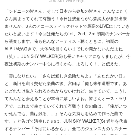
JUN SKY WALKER(S)
「シドニーの皆さん、そして日本から参加の皆さん こんなにたく
さん集まってくれて有難う！今日は残念ながら森純太が参加出来
ませんが、3人のアコースティックセットで最高のLIVEにしていき
たいと思います！今回は俺たちの1st、2nd、3rd 初期のナンバーか
ら演奏します。俺も色んなアーティスト聴くときに、初期の
ALBUMが好きで、大体3枚目くらいまでしか聞かないんだよね
（笑）。JUN SKY WALKER(S)も長いキャリアになりましたが、今
夜は初期のナンバー中心に行くから、よろしく！」と伝えた。
「雲になりたい」「さらば愛しき危険たちよ」「あたたかい日」
と、新旧を織り交ぜた楽曲の後、宮田は「俺も来年還暦です。あ
とどれだけ生きられるかわからないけれど、生きていて、こうし
てみんなと会えることが本当に嬉しいよね。皆さんオーストラリ
アで、これまで生きていてくれて有難う！次の曲は、『俺がいつ
か死んでも、曲は残る、、』そんな気持ちを込めて作った曲で
す。」と告げて演奏したのは、JUN SKY WALKER(S) 近年を代表
するナンバー「そばにいるから」。全てのジュンスカのリスナー