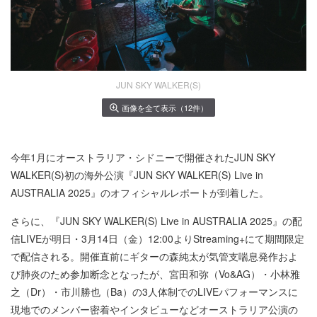
JUN SKY WALKER(S)
画像を全て表示（12件）
今年1月にオーストラリア・シドニーで開催されたJUN SKY
WALKER(S)初の海外公演『JUN SKY WALKER(S) Live in
AUSTRALIA 2025』のオフィシャルレポートが到着した。
さらに、『JUN SKY WALKER(S) Live in AUSTRALIA 2025』の配
信LIVEが明日・3月14日（金）12:00よりStreaming+にて期間限定
で配信される。開催直前にギターの森純太が気管支喘息発作およ
び肺炎のため参加断念となったが、宮田和弥（Vo&AG）・小林雅
之（Dr）・市川勝也（Ba）の3人体制でのLIVEパフォーマンスに
現地でのメンバー密着やインタビューなどオーストラリア公演の