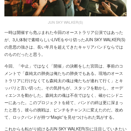
JUN SKY WALKER(S)
一時は開催すら危ぶまれた今回のオーストラリア公演ではあった
が、3人体制で素晴らしいLIVEをやり切ったJUN SKY WALKER(S)
の意思の強さは、長い年月を超えてきたキャリアバンドならでは
のものだったと思う。
今回、「中止」ではなく「開催」の決断をした宮田は、事前のコ
メントで「森純太の肺炎は俺たちの肺炎でもある。現地のオース
トラリアに行けなくても森純太の魂は俺たちが連れて行く」とキ
ッパリと言い切った。その気持ちが、スタッフを動かし、オーデ
ィエンスを動かした。森純太の魂は不在ではなく、確かにシドニ
ーにあった。このプロジェクトを経て、バンドの絆は更に深まっ
たと思う。彼らの挑戦は、ピンチをチャンスに変えたのだ。改め
て、ロックバンドが持つ“Magic”を見せつけられた気がする。
これからも転がり続けるJUN SKY WALKER(S)に注目していきたい