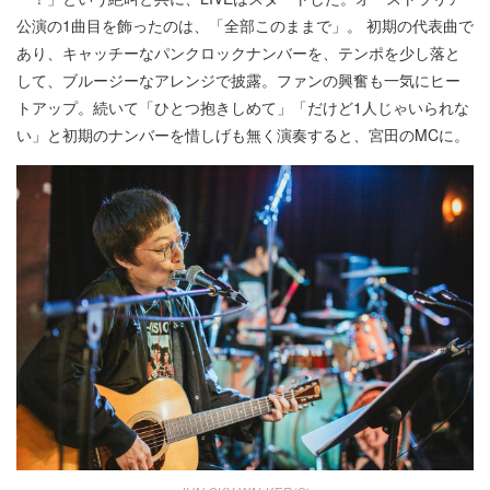
公演の1曲目を飾ったのは、「全部このままで」。 初期の代表曲で
あり、キャッチーなパンクロックナンバーを、テンポを少し落と
して、ブルージーなアレンジで披露。ファンの興奮も一気にヒー
トアップ。続いて「ひとつ抱きしめて」「だけど1人じゃいられな
い」と初期のナンバーを惜しげも無く演奏すると、宮田のMCに。