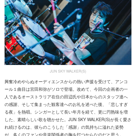
JUN SKY WALKER(S)
興奮冷めやらぬオーディエンスからの熱い声援を受けて、アンコ
ール１曲目は宮田和弥がソロで登場。改めて、今回の企画者の一
人であるオーストラリア在住の田辺氏や日本からのスタッフ達へ
の感謝、そして集まった観客達へのお礼を述べた後、「悲しすぎ
る夜」を熱唱。シンガーとして長い年月を経て、更に円熟味を増
した、素晴らしい歌を聴かせた。JUN SKY WALKER(S)が長く愛さ
れ続けるのは、彼らのこうした「感謝」の気持ちに溢れた姿勢
が、多くのファンや音楽関係者の胸を打つからなのだと思う。