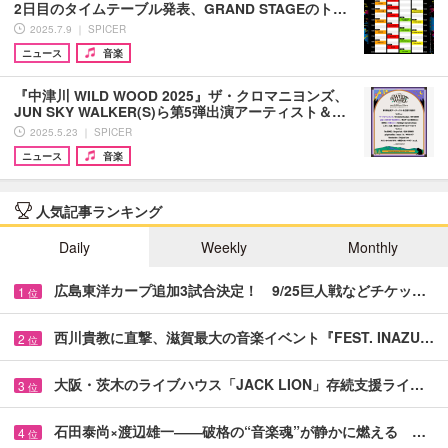
2日目のタイムテーブル発表、GRAND STAGEのト…
2025.7.9 ｜ SPICER
ニュース
音楽
『中津川 WILD WOOD 2025』ザ・クロマニヨンズ、
JUN SKY WALKER(S)ら第5弾出演アーティスト＆…
2025.5.23 ｜ SPICER
ニュース
音楽
人気記事ランキング
Daily
Weekly
Monthly
広島東洋カープ追加3試合決定！ 9/25巨人戦などチケッ…
1
位
西川貴教に直撃、滋賀最大の音楽イベント『FEST. INAZU…
2
位
大阪・茨木のライブハウス「JACK LION」存続支援ライ…
3
位
石田泰尚×渡辺雄一――破格の“音楽魂”が静かに燃える …
4
位