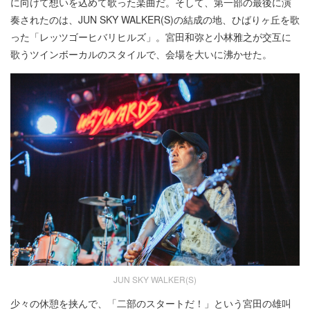
に向けて想いを込めて歌った楽曲だ。そして、第一部の最後に演
奏されたのは、JUN SKY WALKER(S)の結成の地、ひばりヶ丘を歌
った「レッツゴーヒバリヒルズ」。宮田和弥と小林雅之が交互に
歌うツインボーカルのスタイルで、会場を大いに沸かせた。
JUN SKY WALKER(S)
少々の休憩を挟んで、「二部のスタートだ！」という宮田の雄叫