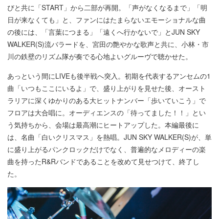
びと共に「START」から二部が再開。「声がなくなるまで」「明
日が来なくても」と、ファンにはたまらないエモーショナルな曲
の後には、「言葉につまる」「遠くへ行かないで」とJUN SKY
WALKER(S)流バラードを、宮田の艶やかな歌声と共に、小林・市
川の鉄壁のリズム隊が奏でる心地よいグルーヴで聴かせた。
あっという間にLIVEも後半戦へ突入。初期を代表するアンセムの1
曲「いつもここにいるよ」で、盛り上がりを見せた後、オースト
ラリアに深くゆかりのある大ヒットナンバー「歩いていこう」で
フロアは大合唱に。オーディエンスの「待ってました！！」とい
う気持ちから、会場は最高潮にヒートアップした。本編最後に
は、名曲「白いクリスマス」を熱唱。JUN SKY WALKER(S)が、単
に盛り上がるパンクロックだけでなく、普遍的なメロディーの楽
曲を持ったR&Rバンドであることを改めて見せつけて、終了し
た。