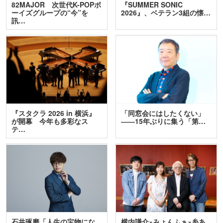
82MAJOR 次世代K-POPボ
『SUMMER SONIC
ーイズグループの“今”を
2026』、ベテラン3組の懐…
訊…
『スタクラ 2026 in 横浜』
「同窓会にはしたくない」
が開幕 今年も多彩なス
――15年ぶりに集う「第…
テ…
石井琢磨「人生の宝物にな
横内謙介×みょんふぁ×糸あ