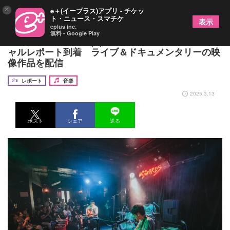
×
e＋(イープラス)アプリ - チケッ
ト・ニュース・スマチケ
表示
eplus inc.
無料 - Google Play
JUN SKY WALKER(S)、初の海外公演のオフィシ
ャルレポート到着 ライブ＆ドキュメンタリーの映
像作品を配信
レポート
音楽
2025.3.13
ポスト
シェア
送る