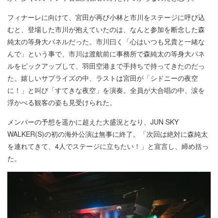
フィナーレに向けて、宮田が再び小林と市川をステージに呼び込
むと、登場した市川が抱えていたのは、なんと参加を断念した森
純太の等身大パネルだった。市川曰く「心はいつも兄貴と一緒な
んで」という事で、市川は渡航前に事務所で森純太の等身大パネ
ルをピックアップして、羽田空港まで手持ちで持ってきたのだっ
た。嬉しいサプライズの中、ラストは宮田が「シドニーの夜空
に！」と叫び「すてきな夜空」を演奏。全員が大合唱の中、涙を
浮かべる観客の姿も見受けられた。
メンバーの予想を遥かに超えた大盛況となり、JUN SKY
WALKER(S)の初の海外公演は無事に終了。「次回は絶対に森純太
を連れてきて、4人でステージに立ちたい！」と宣言し、締め括っ
た。