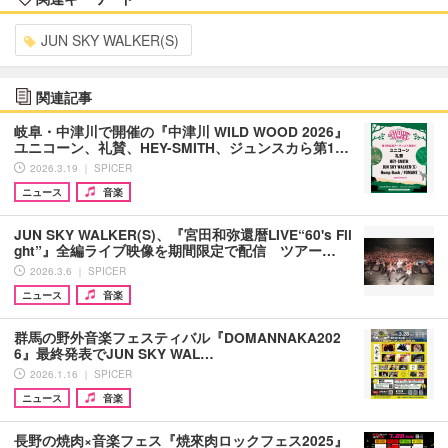
JUN SKY WALKER(S)
関連記事
岐阜・中津川で開催の『中津川 WILD WOOD 2026』
ユニコーン、礼賛、HEY-SMITH、ジュンスカら第1…
2026.3.19 ｜ SPICER
ニュース
音楽
JUN SKY WALKER(S)、『宮⽥和弥還暦LIVE“60's Fli
ght”』全編ライブ映像を期間限定で配信 ツアー…
2026.3.6 ｜ SPICER
ニュース
音楽
群馬の野外音楽フェスティバル『DOMANNAKA202
6』最終発表でJUN SKY WAL…
2026.1.16 ｜ SPICER
ニュース
音楽
長野の焼肉×音楽フェス『焼來肉ロックフェス2025』