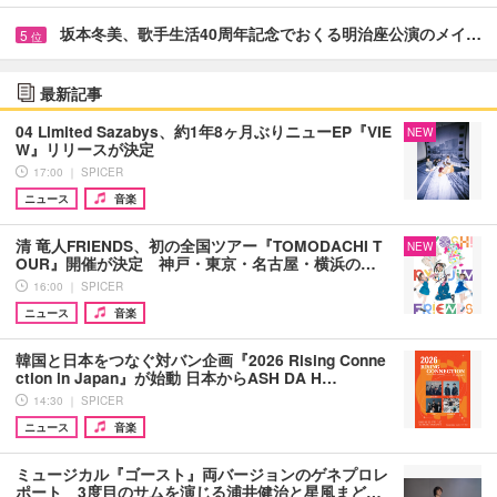
坂本冬美、歌手生活40周年記念でおくる明治座公演のメイ…
5
位
最新記事
04 Limited Sazabys、約1年8ヶ月ぶりニューEP『VIE
NEW
W』リリースが決定
17:00 ｜ SPICER
ニュース
音楽
清 竜人FRIENDS、初の全国ツアー『TOMODACHI T
NEW
OUR』開催が決定 神戸・東京・名古屋・横浜の…
16:00 ｜ SPICER
ニュース
音楽
韓国と日本をつなぐ対バン企画『2026 Rising Conne
ction in Japan』が始動 日本からASH DA H…
14:30 ｜ SPICER
ニュース
音楽
ミュージカル『ゴースト』両バージョンのゲネプロレ
ポート 3度目のサムを演じる浦井健治と星風まど…