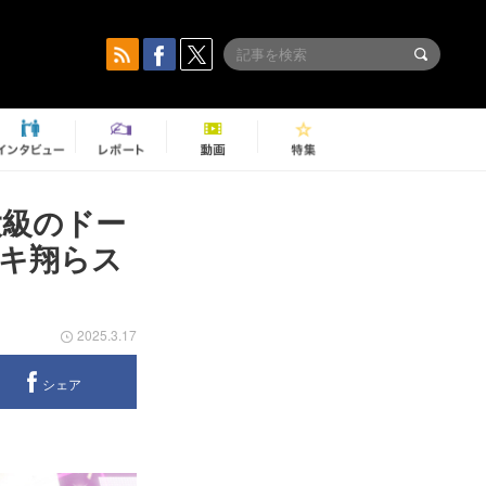
大級のドー
ケヤキ翔らス
2025.3.17
シェア