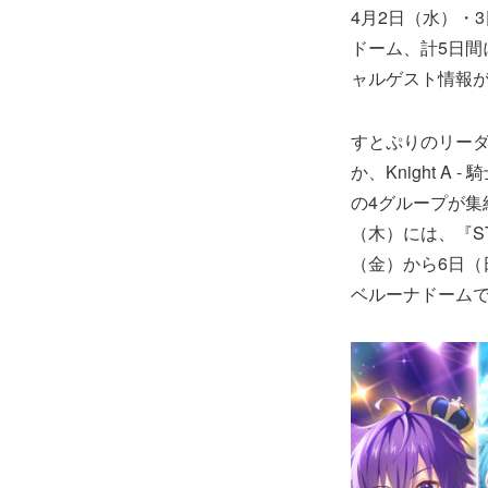
4月2日（水）・
ドーム、計5日間にわ
ャルゲスト情報
すとぷりのリーダ
か、Knight A 
の4グループが集結す
（木）には、『STP
（金）から6日（日）
ベルーナドームで