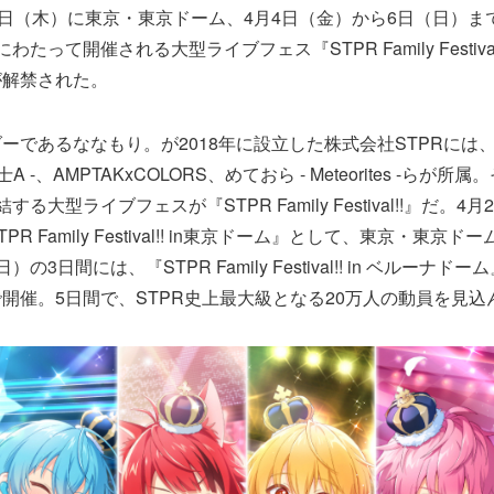
3日（木）に東京・東京ドーム、4月4日（金）から6日（日）ま
たって開催される大型ライブフェス『STPR Family Festiv
が解禁された。
ーであるななもり。が2018年に設立した株式会社STPRには
- 騎士A -、AMPTAKxCOLORS、めておら - Meteorites -らが
る大型ライブフェスが『STPR Family Festival!!』だ。4
R Family Festival!! in東京ドーム』として、東京・東京
の3日間には、『STPR Family Festival!! in ベルーナ
開催。5日間で、STPR史上最大級となる20万人の動員を見