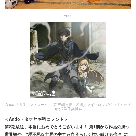
Ando
Ando 「人生エンドロール」 (C)三嶋与夢・孟達／マイクロマガジン社／モブ
せか2製作委員会
＜Ando・タケヤキ翔 コメント＞
第2期放送、本当におめでとうございます！ 第1期から作品の持つ
世界観や、“理不尽な世界の中でも自分らしく抗い続ける強さ“に