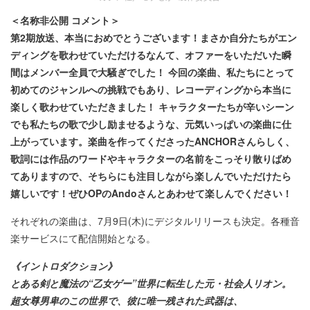
＜名称非公開 コメント＞
第2期放送、本当におめでとうございます！まさか自分たちがエン
ディングを歌わせていただけるなんて、オファーをいただいた瞬
間はメンバー全員で大騒ぎでした！ 今回の楽曲、私たちにとって
初めてのジャンルへの挑戦でもあり、レコーディングから本当に
楽しく歌わせていただきました！ キャラクターたちが辛いシーン
でも私たちの歌で少し励ませるような、元気いっぱいの楽曲に仕
上がっています。楽曲を作ってくださったANCHORさんらしく、
歌詞には作品のワードやキャラクターの名前をこっそり散りばめ
てありますので、そちらにも注目しながら楽しんでいただけたら
嬉しいです！ぜひOPのAndoさんとあわせて楽しんでください！
それぞれの楽曲は、7月9日(木)にデジタルリリースも決定。各種音
楽サービスにて配信開始となる。
《イントロダクション》
とある剣と魔法の“乙女ゲー”世界に転生した元・社会人リオン。
超女尊男卑のこの世界で、彼に唯一残された武器は、