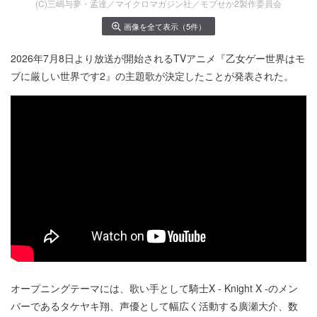
(C)三嶋与夢・孟達／マイクロマガジン社／モブせか2製作委員会
画像を全て表示（5件）
2026年7月8日より放送が開始されるTVアニメ『乙女ゲー世界はモ
ブに厳しい世界です2』の主題歌が決定したことが発表された。
オープニングテーマには、歌い手として騎士X - Knight X -のメン
バーであるタケヤキ翔、声優として幅広く活動する廣瀬大介、数