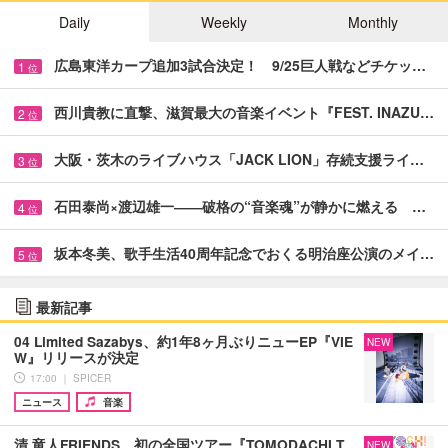
Daily
Weekly
Monthly
広島東洋カープ追加3試合決定！ 9/25巨人戦などチケッ…
1
位
西川貴教に直撃、滋賀最大の音楽イベント『FEST. INAZU…
2
位
大阪・茨木のライブハウス「JACK LION」存続支援ライ…
3
位
石田泰尚×渡辺雄一――破格の“音楽魂”が静かに燃える …
4
位
坂本冬美、歌手生活40周年記念でおくる明治座公演のメイ…
5
位
最新記事
04 Limited Sazabys、約1年8ヶ月ぶりニューEP『VIE
NEW
W』リリースが決定
17:00 ｜ SPICER
ニュース
音楽
清 竜人FRIENDS、初の全国ツアー『TOMODACHI T
NEW