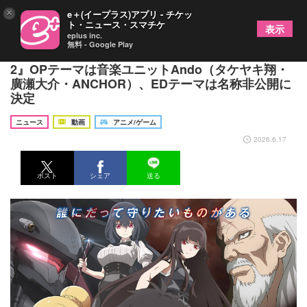
×
e＋(イープラス)アプリ - チケッ
ト・ニュース・スマチケ
表示
eplus inc.
無料 - Google Play
TVアニメ『乙女ゲー世界はモブに厳しい世界です
2』OPテーマは音楽ユニットAndo（タケヤキ翔・
廣瀬大介・ANCHOR）、EDテーマは名称非公開に
決定
ニュース
動画
アニメ/ゲーム
2026.6.17
ポスト
シェア
送る