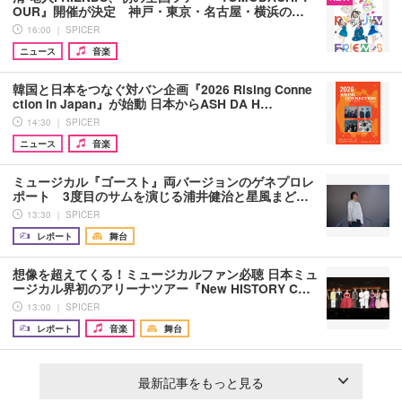
OUR』開催が決定 神戸・東京・名古屋・横浜の…
16:00 ｜ SPICER
ニュース
音楽
韓国と日本をつなぐ対バン企画『2026 Rising Conne
ction in Japan』が始動 日本からASH DA H…
14:30 ｜ SPICER
ニュース
音楽
ミュージカル『ゴースト』両バージョンのゲネプロレ
ポート 3度目のサムを演じる浦井健治と星風まど…
13:30 ｜ SPICER
レポート
舞台
想像を超えてくる！ミュージカルファン必聴 日本ミュ
ージカル界初のアリーナツアー『New HISTORY C…
13:00 ｜ SPICER
レポート
音楽
舞台
最新記事をもっと見る