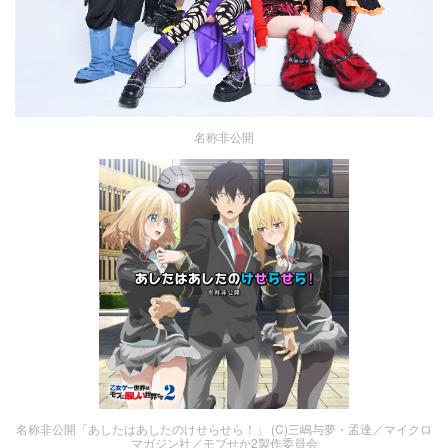
名称非公開
名称非公開「あしたはあしたのけせらせら！」 (C)三嶋与夢・孟達／マイクロ
マガジン社／モブせか2製作委員会