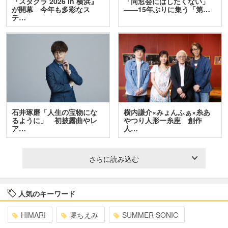
『スタクラ 2026 in 横浜』
「同窓会にはしたくない」
が開幕 今年も多彩なス
――15年ぶりに集う「第…
テ…
石井琢磨「人生の宝物にな
横内謙介×みょんふぁ×糸あ
るように」 初披露曲やレ
やつり人形一糸座 創作
ア…
人…
さらに読み込む
人気のキーワード
HIMARI
堀ちえみ
SUMMER SONIC