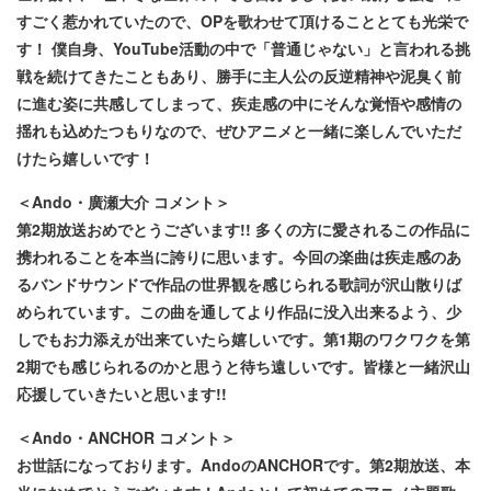
すごく惹かれていたので、OPを歌わせて頂けることとても光栄で
す！ 僕自身、YouTube活動の中で「普通じゃない」と言われる挑
戦を続けてきたこともあり、勝手に主人公の反逆精神や泥臭く前
に進む姿に共感してしまって、疾走感の中にそんな覚悟や感情の
揺れも込めたつもりなので、ぜひアニメと一緒に楽しんでいただ
けたら嬉しいです！
＜Ando・廣瀬大介 コメント＞
第2期放送おめでとうございます!! 多くの方に愛されるこの作品に
携われることを本当に誇りに思います。今回の楽曲は疾走感のあ
るバンドサウンドで作品の世界観を感じられる歌詞が沢山散りば
められています。この曲を通してより作品に没入出来るよう、少
しでもお力添えが出来ていたら嬉しいです。第1期のワクワクを第
2期でも感じられるのかと思うと待ち遠しいです。皆様と一緒沢山
応援していきたいと思います!!
＜Ando・ANCHOR コメント＞
お世話になっております。AndoのANCHORです。第2期放送、本