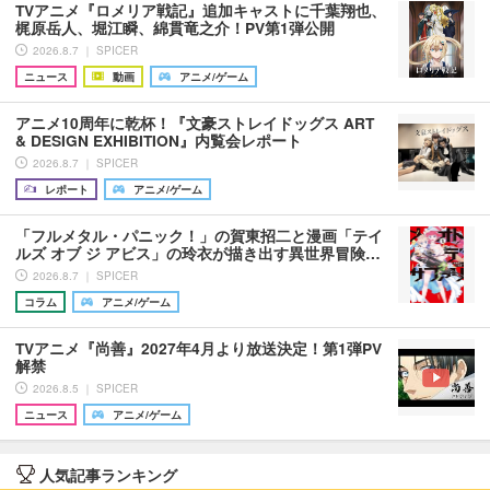
TVアニメ『ロメリア戦記』追加キャストに千葉翔也、
梶原岳人、堀江瞬、綿貫竜之介！PV第1弾公開
2026.8.7 ｜ SPICER
ニュース
動画
アニメ/ゲーム
アニメ10周年に乾杯！『文豪ストレイドッグス ART
& DESIGN EXHIBITION』内覧会レポート
2026.8.7 ｜ SPICER
レポート
アニメ/ゲーム
「フルメタル・パニック！」の賀東招二と漫画「テイ
ルズ オブ ジ アビス」の玲衣が描き出す異世界冒険…
2026.8.7 ｜ SPICER
コラム
アニメ/ゲーム
TVアニメ『尚善』2027年4月より放送決定！第1弾PV
解禁
2026.8.5 ｜ SPICER
ニュース
アニメ/ゲーム
人気記事ランキング