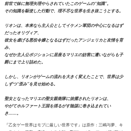
前世で妹に無理矢理やらされていたこのゲームの“知識”。
その知識を駆使した行動で、理不尽な世界を生き抜こうとする。
リオンは、本来なら主人公としてイケメン軍団の中心になるはず
だったオリヴィア、
彼女を虐げる悪役令嬢となるはずだったアンジェリカと友情を育
み、
なぜか主人公ポジションに居座るマリエの妨害に遭いながらも子
爵にまで上り詰めた。
しかし、リオンがゲームの流れを大きく変えたことで、世界は少
しずつ“歪み”を見せ始める。
聖女となったマリエの聖女親衛隊に抜擢されたリオンは、
やがてホルファート王国を揺るがす陰謀に巻き込まれてい
き……。
『乙女ゲー世界はモブに厳しい世界です』は原作：三嶋与夢、キ