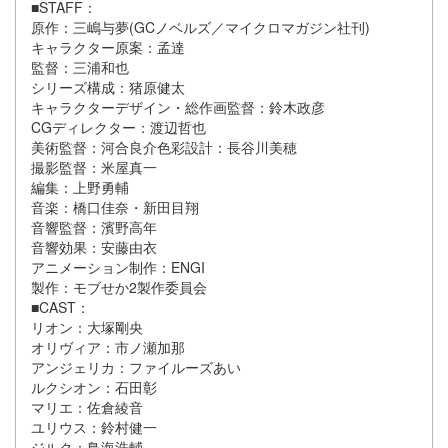
■STAFF：
原作：三嶋与夢(GCノベルズ／マイクロマガジン社刊)
キャラクター原案：孟達
監督：三浦和也
シリーズ構成：猪原健太
キャラクターデザイン・総作画監督：鈴木政彦
CGディレクター：渡辺哲也
美術監督：河合良介色彩設計：長谷川美穂
撮影監督：米屋真一
編集：上野勇輔
音楽：橋口佳奈・新田目翔
音響監督：濱野高年
音響効果：安藤由衣
アニメーション制作：ENGI
製作：モブせか2製作委員会
■CAST：
リオン：大塚剛央
オリヴィア：市ノ瀬加那
アンジェリカ：ファイルーズあい
ルクシオン：石田彰
マリエ：佐倉綾音
ユリウス：鈴村健一
ジルク：鳥海浩輔