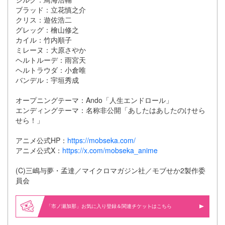
ブラッド：立花慎之介
クリス：遊佐浩二
グレッグ：檜山修之
カイル：竹内順子
ミレーヌ：大原さやか
ヘルトルーデ：雨宮天
ヘルトラウダ：小倉唯
バンデル：宇垣秀成
オープニングテーマ：Ando「人生エンドロール」
エンディングテーマ：名称非公開「あしたはあしたのけせら
せら！」
アニメ公式HP：
https://mobseka.com/
アニメ公式X：
https://x.com/mobseka_anime
(C)三嶋与夢・孟達／マイクロマガジン社／モブせか2製作委
員会
「市ノ瀬加那」お気に入り登録＆関連
はこちら