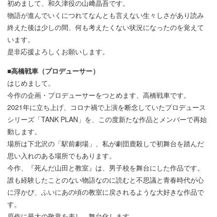
初めまして、和久津役の山﨑晶吾です。
物語が進んでいくにつれてなんとも言えない生々しさがあり読み
終えた後は少しの間、何も考えたくない状況になったのを覚えて
います。
是非応援よろしくお願いします。
■高橋戦車（プロデューサー）
はじめまして。
今作の企画・プロデューサーをつとめます、高橋戦車です。
2021年に立ち上げ、コロナ禍で上演を断念していたプロデュース
シリーズ「TANK PLAN」を、この度新たな作品とメンバーで再始
動します。
場所は下北沢の「駅前劇場」、私が劇団鹿殺しで初舞台を踏んだ
思い入れのある場所でもあります。
今作、『死んだ山田と教室』は、男子校を舞台にした作品です。
誰も経験したことのない物語なのに読むと不思議と青春時代が心
に浮かび、ふいにあの頃の教室に戻されるような大好きな作品で
す。
原作に最大の敬意を表し、舞台化します。