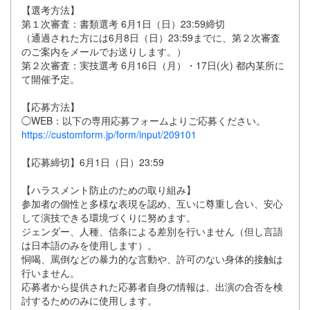
【選考方法】
第１次審査：書類選考 6月1日（日）23:59締切
（通過された方には6月8日（日）23:59までに、第２次審査
のご案内をメールでお送りします。）
第２次審査：実技選考 6月16日（月）・17日(火) 都内某所に
て開催予定。
【応募方法】
◯WEB：以下の専用応募フォームよりご応募ください。
https://customform.jp/form/input/209101
【応募締切】6月1日（日）23:59
【ハラスメント防止のための取り組み】
参加者の個性と多様な表現を認め、互いに尊重し合い、安心
して演技できる環境づくりに努めます。
ジェンダー、人種、信条による差別を行いません（但し言語
は日本語のみを使用します）。
恫喝、罵倒などの暴力的な言動や、許可のない身体的接触は
行いません。
応募者から提供された応募者自身の情報は、出演の合否を検
討するためのみに使用します。