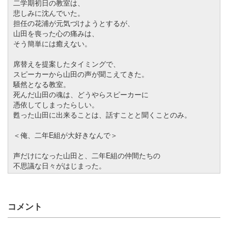
二学期初日の教室は、
悲しみに沈んでいた。
担任の花浦が元気づけようとするが、
山田を喪った心の痛みは、
そう簡単には癒えない。
席替えを提案したタイミングで、
スピーカーから山田の声が聞こえてきた。
騒然となる教室。
死んだ山田の魂は、どうやらスピーカーに
憑依してしまったらしい。
甦った山田に出来ることは、話すことと聞くことのみ。
＜俺、二年E組が大好きなんで＞
声だけになった山田と、二年E組の仲間たちの
不思議な日々がはじまった。
コメント