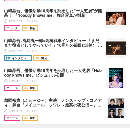
山﨑晶吾、俳優活動10周年を記念した”一人芝居”が開
幕！ 『Nobody knows me』舞台写真が到着
2026.5.29 ｜ SPICER
ニュース
舞台
山﨑晶吾×丸尾丸一郎×高橋戦車インタビュー 「まだ
まだ役者としてやっていく」10周年の節目に刻む一…
2026.5.21 ｜ SPICER
インタビュー
舞台
山﨑晶吾、俳優活動10周年を記念した一人芝居『Nob
ody knows me』ビジュアル公開
2026.4.18 ｜ SPICER
ニュース
舞台
越岡裕貴（ふぉ～ゆ～）主演 ノンストップ・コメデ
ィ、舞台『メイユール・ソワレ～最高の夜公演～』…
2026.4.11 ｜ SPICER
ニュース
舞台