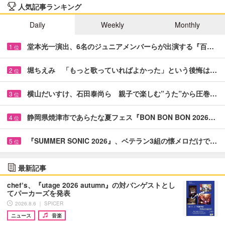
人気記事ランキング
Daily
Weekly
Monthly
堂本光一演出、6名のジュニアメンバーらが出演する『百…
1
位
堀ちえみ 「もっと歌っていればよかった」という後悔は…
2
位
横山だいすけ、石田泰尚ら 親子で楽しむ”うた”から圧巻…
3
位
静岡県焼津市であらたな夏フェス『BON BON BON 2026…
4
位
『SUMMER SONIC 2026』、ベテラン3組の懐メロだけで…
5
位
最新記事
chef’s、『utage 2026 autumn』の対バンゲストとし
てパーカーズを発表
2026.8.6 ｜ SPICER
ニュース
音楽