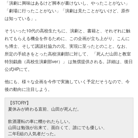
「演劇に興味はあるけど脚本が書けないし、やったことがない」
「劇場に行ったことがない」「演劇は見たことがないけど、原作
は知っている」。
そういった10代の高校生たちに、演劇と、書籍と、それぞれに触
れてもらえる機会を作るために、この企画が立ち上がり、こんに
ち博士、そして講談社協力の元、実現に至ったとのこと。なお、
所定の手続きをとった高校演劇部に対して、 「死んだ山田と教室
特別戯曲（高校生演劇部ver）」 は無償提供される。詳細は、後日
公式HPにて。
他にも、様々な企画を今作で実施していく予定だそうなので、今
後の動向に注目しよう。
【STORY】
夏休みが終わる直前、山田が死んだ。
飲酒運転の車に轢かれたらしい。
山田は勉強が出来て、面白くて、誰にでも優しい、
二年E組の人気者だった。