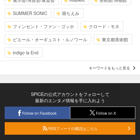
展示会/博覧会/展覧会
HIMARI
美術館/博物館
SUMMER SONIC
堀ちえみ
フィンセント・ファン・ゴッホ
クロード・モネ
ピエール・オーギュスト・ルノワール
東京都美術館
indigo la End
キーワードをもっと見る
SPICEの公式アカウントをフォローして
最新のエンタメ情報を手に入れよう
Follow on Facebook
Follow on X
RSSフィードの購読はこちら