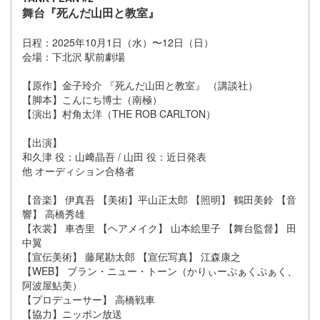
舞台『死んだ山田と教室』
日程：2025年10月1日（水）〜12日（日）
会場：下北沢 駅前劇場
【原作】金子玲介 『死んだ山田と教室』 （講談社）
【脚本】こんにち博士（南極）
【演出】村角太洋（THE ROB CARLTON）
【出演】
和久津 役：山﨑晶吾 / 山田 役：近日発表
他 オーディション合格者
【音楽】 伊真吾 【美術】平山正太郎 【照明】 鶴田美鈴 【音
響】 高橋秀雄
【衣裳】 車杏里 【ヘアメイク】 山本絵里子 【舞台監督】 田
中翼
【宣伝美術】 藤尾勘太郎 【宣伝写真】 江森康之
【WEB】 ブラン・ニュー・トーン（かりぃーぷぁくぷぁく、
阿波屋鮎美）
【プロデューサー】 高橋戦車
【協力】ニッポン放送