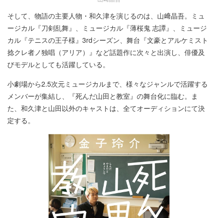
そして、物語の主要人物・和久津を演じるのは、山﨑晶吾。ミュ
ージカル『刀剣乱舞』、ミュージカル『薄桜鬼 志譚』、ミュージ
カル『テニスの王子様』3rdシーズン、舞台『文豪とアルケミスト
捻クレ者ノ独唱（アリア）』など話題作に次々と出演し、俳優及
びモデルとしても活躍している。
小劇場から2.5次元ミュージカルまで、様々なジャンルで活躍する
メンバーが集結し、『死んだ山田と教室』の舞台化に臨む。ま
た、和久津と山田以外のキャストは、全てオーディションにて決
定する。