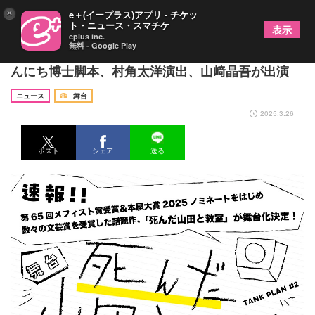
×
e＋(イープラス)アプリ - チケッ
ト・ニュース・スマチケ
表示
eplus inc.
無料 - Google Play
TANK PLANが『死んだ山田と教室』を舞台化 こ
んにち博士脚本、村角太洋演出、山﨑晶吾が出演
ニュース
舞台
2025.3.26
ポスト
シェア
送る