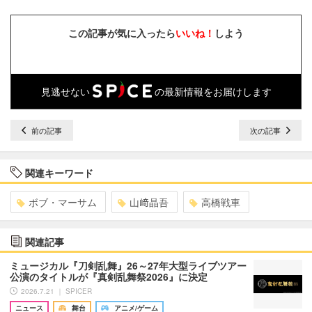
この記事が気に入ったら
いいね！
しよう
見逃せない
の最新情報をお届けします
前の記事
次の記事
関連キーワード
ボブ・マーサム
山﨑晶吾
高橋戦車
関連記事
ミュージカル『刀剣乱舞』26～27年大型ライブツアー
公演のタイトルが『真剣乱舞祭2026』に決定
2026.7.21 ｜ SPICER
ニュース
舞台
アニメ/ゲーム