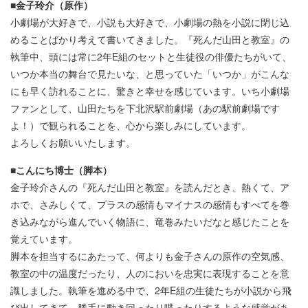
■金子玲介（原作）
小劇場が大好きで、小説も大好きで、小劇場の熱を小説に閉じ込
めることばかり考えて書いてきました。『死んだ山田と教室』の
執筆中、頭には常に2年E組のセットと生徒役の俳優たちがいて、
いつか本当の舞台で見たいな、と思っていた「いつか」がこんな
にも早く訪れることに、驚きと幸せを感じています。いち小劇場
ファンとして、山田たちを下北沢駅前劇場（あの駅前劇場です
よ！）で観られることを、心から楽しみにしています。
よろしくお願いいたします。
■こんにち博士（脚本）
金子玲介さんの『死んだ山田と教室』を読んだとき、熱くて、ア
ホで、さみしくて、プラスの感情もマイナスの感情もすべてを巻
き込みながら進んでいく物語に、竜巻みたいだなと感じたことを
覚えています。
脚本を担当するにあたって、何よりも金子さんの原作の空気感、
教室の中の温度だったり、人のにおいを忠実に表現することを意
識しました。執筆を進める中で、2年E組の生徒たちが小説から飛
び出してきて、勝手に動き回ったり喋ったりするような感覚があ