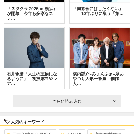
『スタクラ 2026 in 横浜』
「同窓会にはしたくない」
が開幕 今年も多彩なス
――15年ぶりに集う「第…
テ…
石井琢磨「人生の宝物にな
横内謙介×みょんふぁ×糸あ
るように」 初披露曲やレ
やつり人形一糸座 創作
ア…
人…
さらに読み込む
人気のキーワード