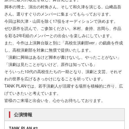
脚本の博士、演出の村角さん、そして和久津を演じる、山﨑晶吾
さん。選りすぐりのメンバーに集まってもらっております。
今回は和久津・山田を除く17役をオーディションで決めます。
ぜひ原作を読んで、ご参加ください。米村、倉持、吉岡ら、作品
を彩る2年E組のメンバーとの出会いを楽しみにしています。
また、今作は上演舞台版と別に「高校生演劇部ver」の戯曲を作成
し、高校演劇部を対象に無償で提供いたします。
「演劇に興味はあるけど脚本が書けないし、やったことがない」
「演劇は見たことがないけど、原作は知っている」
そういった10代の高校生たちの一助となり、演劇と文芸、それぞ
れの世界を広げるきっかけになることを祈っています。
TANK PLANでは、若手演劇人が活躍する場所を積極的に作り、広
げていきたいと考えています。
皆様のご来場と出会いを、心からお待ちしております。
公演情報
TANK PLAN #2