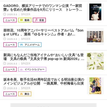
GADORO、横浜アリーナでのワンマン公演『一家団
欒』を収めた映像作品を9月にリリース トレーラ…
2026.8.6 ｜ SPICER
ニュース
動画
音楽
亜咲花、10周年アニバーサリーベストアルバム『Son
g of LIFE』、漫画『ゆるキャン△』作者・あf…
2026.8.6 ｜ SPICER
ニュース
アニメ/ゲーム
新潟にちなんだご当地アイテムや“おいしい文具”も登
場 文具の祭典『文具女子博 pop-up in 新潟2026』…
2026.8.6 ｜ SPICER
ニュース
イベント/レジャー
坂本冬美、歌手生活40周年記念でおくる明治座公演の
メインビジュアルが公開 一路真輝、中村梅雀ら出演
2026.8.6 ｜ SPICER
ニュース
舞台