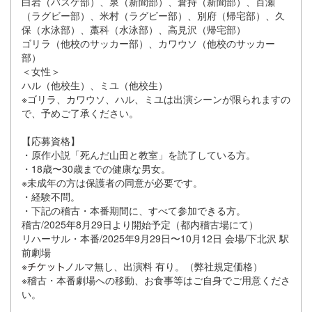
白岩（バスケ部）、泉（新聞部）、倉持（新聞部）、百瀬
（ラグビー部）、米村（ラグビー部）、別府（帰宅部）、久
保（水泳部）、藁科（水泳部）、高見沢（帰宅部）
ゴリラ（他校のサッカー部）、カワウソ（他校のサッカー
部）
＜女性＞
ハル（他校生）、ミユ（他校生）
※ゴリラ、カワウソ、ハル、ミユは出演シーンが限られますの
で、予めご了承ください。
【応募資格】
・原作小説「死んだ山田と教室」を読了している方。
・18歳〜30歳までの健康な男女。
※未成年の方は保護者の同意が必要です。
・経験不問。
・下記の稽古・本番期間に、すべて参加できる方。
稽古/2025年8月29日より開始予定（都内稽古場にて）
リハーサル・本番/2025年9月29日〜10月12日 会場/下北沢 駅
前劇場
※
ノルマ無し、出演料 有り。（弊社規定価格）
※稽古・本番劇場への移動、お食事等はご自身でご用意くださ
い。