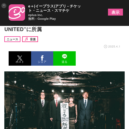
×
e＋(イープラス)アプリ - チケッ
ト・ニュース・スマチケ
表示
eplus inc.
無料 - Google Play
レイラ、下北沢SHELTERのレーベル“SHELTER
UNITED”に所属
ニュース
音楽
2025.4.1
ポスト
シェア
送る