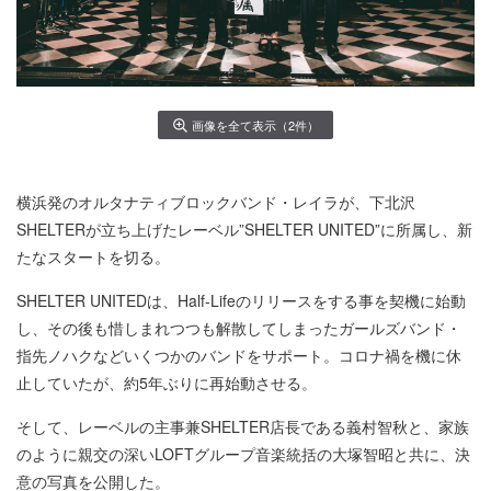
画像を全て表示（2件）
横浜発のオルタナティブロックバンド・レイラが、下北沢
SHELTERが立ち上げたレーベル”SHELTER UNITED”に所属し、新
たなスタートを切る。
SHELTER UNITEDは、Half-Lifeのリリースをする事を契機に始動
し、その後も惜しまれつつも解散してしまったガールズバンド・
指先ノハクなどいくつかのバンドをサポート。コロナ禍を機に休
止していたが、約5年ぶりに再始動させる。
そして、レーベルの主事兼SHELTER店長である義村智秋と、家族
のように親交の深いLOFTグループ音楽統括の大塚智昭と共に、決
意の写真を公開した。