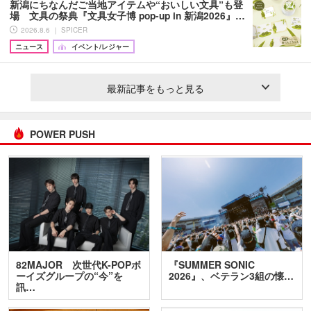
新潟にちなんだご当地アイテムや“おいしい文具”も登
場 文具の祭典『文具女子博 pop-up in 新潟2026』…
2026.8.6 ｜ SPICER
ニュース
イベント/レジャー
最新記事をもっと見る
POWER PUSH
82MAJOR 次世代K-POPボ
『SUMMER SONIC
ーイズグループの“今”を
2026』、ベテラン3組の懐…
訊…