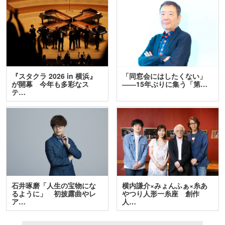
『スタクラ 2026 in 横浜』
「同窓会にはしたくない」
が開幕 今年も多彩なス
――15年ぶりに集う「第…
テ…
石井琢磨「人生の宝物にな
横内謙介×みょんふぁ×糸あ
るように」 初披露曲やレ
やつり人形一糸座 創作
ア…
人…