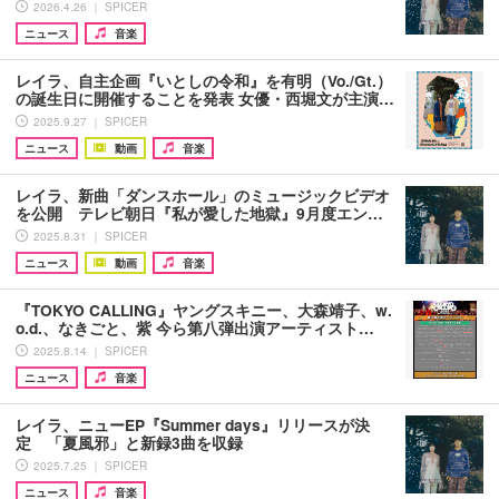
2026.4.26 ｜ SPICER
ニュース
音楽
レイラ、自主企画『いとしの令和』を有明（Vo./Gt.）
の誕生日に開催することを発表 女優・西堀文が主演…
2025.9.27 ｜ SPICER
ニュース
動画
音楽
レイラ、新曲「ダンスホール」のミュージックビデオ
を公開 テレビ朝日『私が愛した地獄』9月度エン…
2025.8.31 ｜ SPICER
ニュース
動画
音楽
『TOKYO CALLING』ヤングスキニー、大森靖子、w.
o.d.、なきごと、紫 今ら第八弾出演アーティスト…
2025.8.14 ｜ SPICER
ニュース
音楽
レイラ、ニューEP『Summer days』リリースが決
定 「夏風邪」と新録3曲を収録
2025.7.25 ｜ SPICER
ニュース
音楽