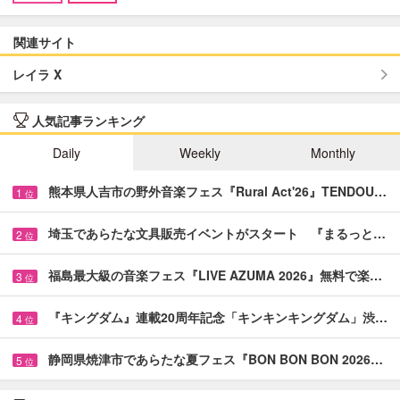
関連サイト
レイラ X
人気記事ランキング
Daily
Weekly
Monthly
熊本県人吉市の野外音楽フェス『Rural Act'26』TENDOU…
1
位
埼玉であらたな文具販売イベントがスタート 『まるっと…
2
位
福島最大級の音楽フェス『LIVE AZUMA 2026』無料で楽…
3
位
『キングダム』連載20周年記念「キンキンキングダム」渋…
4
位
静岡県焼津市であらたな夏フェス『BON BON BON 2026…
5
位