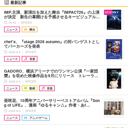
最新記事
IMP.主演、新演出を加えた舞台『IMPACT26』の上演
NEW
が決定 新生の幕開けを予感させるキービジュアル…
04:00 ｜ SPICER
ニュース
舞台
chef’s、『utage 2026 autumn』の対バンゲストとし
てパーカーズを発表
2026.8.6 ｜ SPICER
ニュース
音楽
GADORO、横浜アリーナでのワンマン公演『一家団
欒』を収めた映像作品を9月にリリース トレーラ…
2026.8.6 ｜ SPICER
ニュース
動画
音楽
亜咲花、10周年アニバーサリーベストアルバム『Son
g of LIFE』、漫画『ゆるキャン△』作者・あf…
2026.8.6 ｜ SPICER
ニュース
アニメ/ゲーム