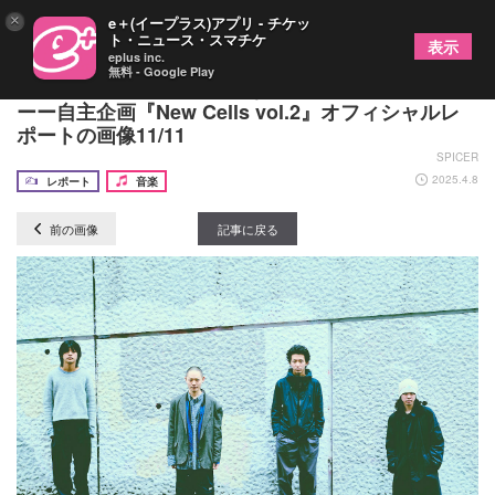
×
e＋(イープラス)アプリ - チケッ
ト・ニュース・スマチケ
表示
eplus inc.
無料 - Google Play
DNA GAINZ、東京で新たな始まりを高らかに宣誓
ーー自主企画『New Cells vol.2』オフィシャルレ
ポートの画像11/11
SPICER
2025.4.8
レポート
音楽
前の画像
記事に戻る