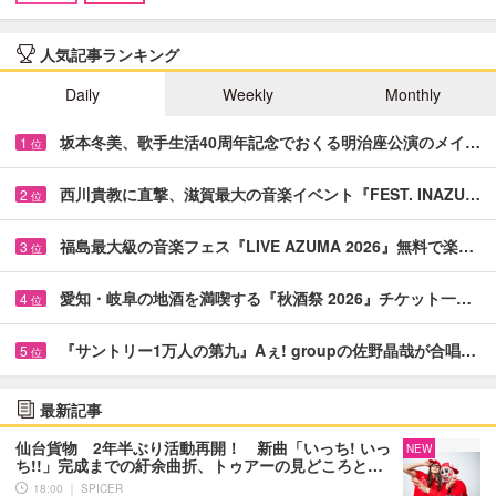
人気記事ランキング
Daily
Weekly
Monthly
坂本冬美、歌手生活40周年記念でおくる明治座公演のメイ…
1
位
西川貴教に直撃、滋賀最大の音楽イベント『FEST. INAZU…
2
位
福島最大級の音楽フェス『LIVE AZUMA 2026』無料で楽…
3
位
愛知・岐阜の地酒を満喫する『秋酒祭 2026』チケット一…
4
位
『サントリー1万人の第九』Aぇ! groupの佐野晶哉が合唱…
5
位
最新記事
仙台貨物 2年半ぶり活動再開！ 新曲「いっち! いっ
NEW
ち!!」完成までの紆余曲折、トゥアーの見どころと…
18:00 ｜ SPICER