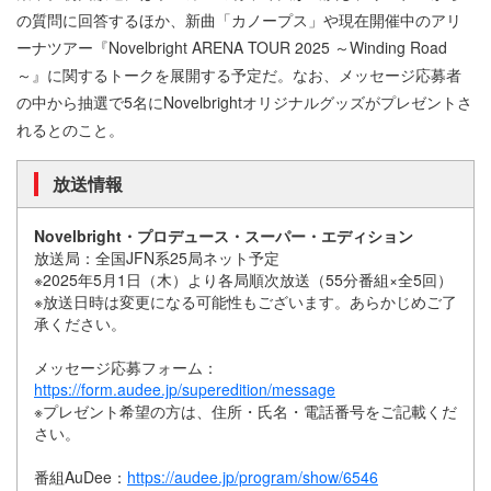
の質問に回答するほか、新曲「カノープス」や現在開催中のアリ
ーナツアー『Novelbright ARENA TOUR 2025 ～Winding Road
～』に関するトークを展開する予定だ。なお、メッセージ応募者
の中から抽選で5名にNovelbrightオリジナルグッズがプレゼントさ
れるとのこと。
放送情報
Novelbright・プロデュース・スーパー・エディション
放送局：全国JFN系25局ネット予定
※2025年5月1日（木）より各局順次放送（55分番組×全5回）
※放送日時は変更になる可能性もございます。あらかじめご了
承ください。
メッセージ応募フォーム：
https://form.audee.jp/superedition/message
※プレゼント希望の方は、住所・氏名・電話番号をご記載くだ
さい。
番組AuDee：
https://audee.jp/program/show/6546