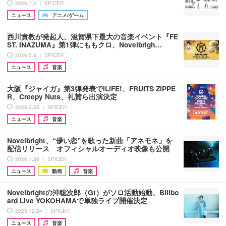
2026.7.3 ｜ SPICER
ニュース
アニメ/ゲーム
西川貴教が発起人、滋賀県下最大の音楽イベント『FE
ST. INAZUMA』第1弾にももクロ、Novelbrigh…
2026.5.8 ｜ SPICER
ニュース
音楽
大阪『ジャイガ』第3弾発表でiLiFE!、FRUITS ZIPPE
R、Creepy Nuts、礼賛ら出演決定
2026.3.25 ｜ SPICER
ニュース
音楽
Novelbright、“儚い恋”を歌った新曲「アネモネ」を
配信リリース オフィシャルオーディオ映像も公開
2026.1.26 ｜ SPICER
ニュース
動画
音楽
Novelbrightの沖聡次郎（Gt）がソロ活動始動、Billbo
ard Live YOKOHAMAで単独ライブ開催決定
2025.12.24 ｜ SPICER
ニュース
音楽