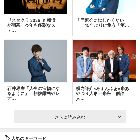
『スタクラ 2026 in 横浜』
「同窓会にはしたくない」
が開幕 今年も多彩なス
――15年ぶりに集う「第…
テ…
石井琢磨「人生の宝物にな
横内謙介×みょんふぁ×糸あ
るように」 初披露曲やレ
やつり人形一糸座 創作
ア…
人…
さらに読み込む
人気のキーワード