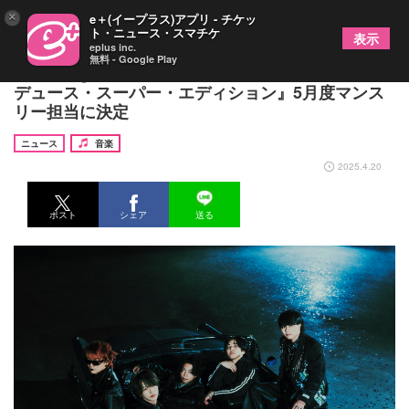
×
e＋(イープラス)アプリ - チケッ
ト・ニュース・スマチケ
表示
eplus inc.
無料 - Google Play
Novelbright、FMラジオ番組『アーティスト・プロ
デュース・スーパー・エディション』5月度マンス
リー担当に決定
ニュース
音楽
2025.4.20
ポスト
シェア
送る