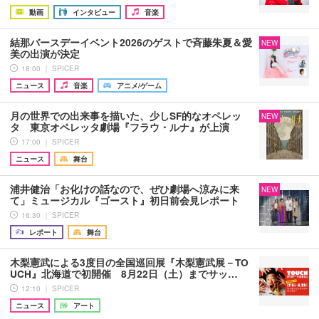
動画
インタビュー
音楽
結那バースデーイベント2026のゲストで斉藤朱夏＆愛
NEW
美の出演が決定
18:00 ｜ SPICER
ニュース
音楽
アニメ/ゲーム
月の世界での出来事を描いた、少しSF的なオペレッ
NEW
タ 東京オペレッタ劇場『フラウ・ルナ』が上演
17:00 ｜ SPICER
ニュース
舞台
浦井健治「お化けの話なので、ぜひ劇場へ涼みに来
NEW
て」ミュージカル『ゴースト』初日前会見レポート
16:30 ｜ SPICER
レポート
舞台
木梨憲武による3度目の全国巡回展『木梨憲武展－TO
UCH』北海道で初開催 8月22日（土）までサッ…
12:10 ｜ SPICER
ニュース
アート