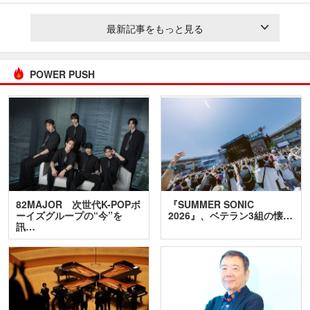
最新記事をもっと見る
POWER PUSH
82MAJOR 次世代K-POPボ
『SUMMER SONIC
ーイズグループの“今”を
2026』、ベテラン3組の懐…
訊…