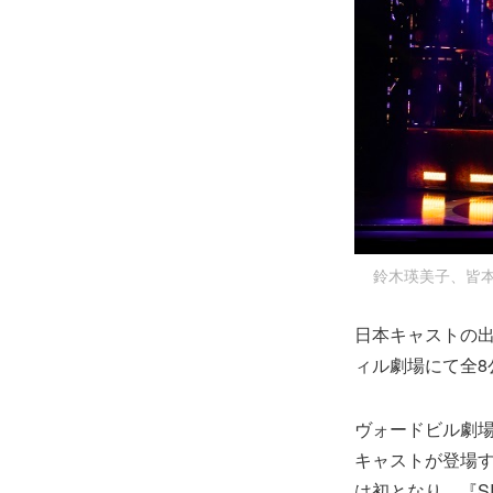
鈴木瑛美子、
日本キャストの出
ィル劇場にて全8
ヴォードビル劇
キャストが登場
は初となり、『S