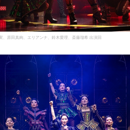
芽実、原田真絢、エリアンナ、鈴木愛理、斎藤瑠希 出演回 