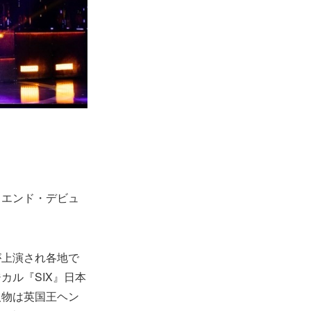
トエンド・デビュ
が上演され各地で
ル『SIX』日本
人物は英国王ヘン