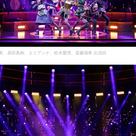
芽実、原田真絢、エリアンナ、鈴木愛理、斎藤瑠希 出演回 