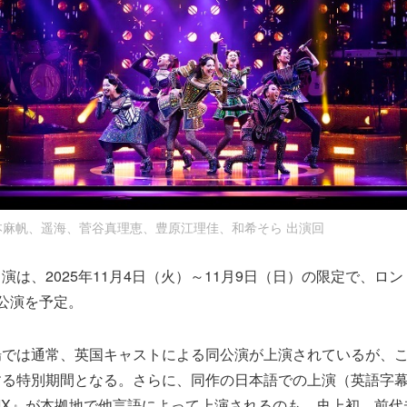
皆本麻帆、遥海、菅谷真理恵、豊原江理佳、和希そら 出演回 
演は、2025年11月4日（火）～11月9日（日）の限定で、ロ
公演を予定。
場では通常、英国キャストによる同公演が上演されているが、
する特別期間となる。さらに、同作の日本語での上演（英語字
IX』が本拠地で他言語によって上演されるのも、史上初。前代