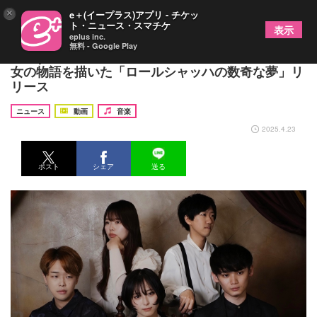
×
e＋(イープラス)アプリ - チケッ
ト・ニュース・スマチケ
表示
eplus inc.
無料 - Google Play
PompadollS、自分をシンデレラだと信じ続けた少
女の物語を描いた「ロールシャッハの数奇な夢」リ
リース
ニュース
動画
音楽
2025.4.23
ポスト
シェア
送る