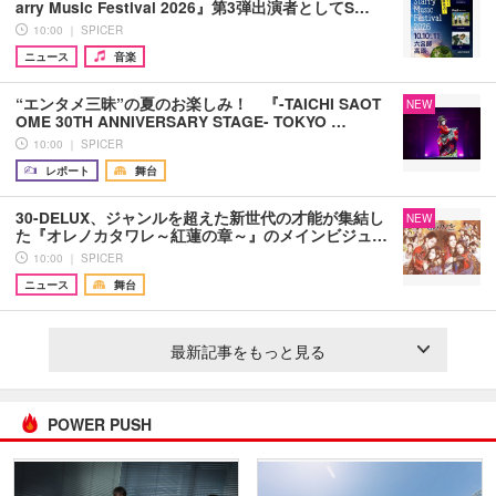
arry Music Festival 2026』第3弾出演者としてS…
10:00 ｜ SPICER
ニュース
音楽
“エンタメ三昧”の夏のお楽しみ！ 『-TAICHI SAOT
NEW
OME 30TH ANNIVERSARY STAGE- TOKYO …
10:00 ｜ SPICER
レポート
舞台
30-DELUX、ジャンルを超えた新世代の才能が集結し
NEW
た『オレノカタワレ～紅蓮の章～』のメインビジュ…
10:00 ｜ SPICER
ニュース
舞台
最新記事をもっと見る
POWER PUSH