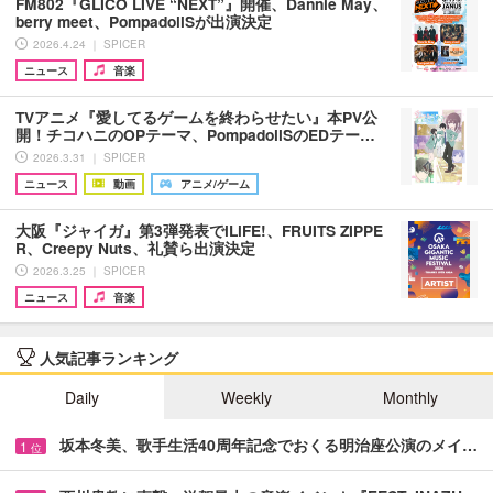
FM802『GLICO LIVE “NEXT”』開催、Dannie May、
berry meet、PompadollSが出演決定
2026.4.24 ｜ SPICER
ニュース
音楽
TVアニメ『愛してるゲームを終わらせたい』本PV公
開！チコハニのOPテーマ、PompadollSのEDテー…
2026.3.31 ｜ SPICER
ニュース
動画
アニメ/ゲーム
大阪『ジャイガ』第3弾発表でiLiFE!、FRUITS ZIPPE
R、Creepy Nuts、礼賛ら出演決定
2026.3.25 ｜ SPICER
ニュース
音楽
人気記事ランキング
Daily
Weekly
Monthly
坂本冬美、歌手生活40周年記念でおくる明治座公演のメイ…
1
位