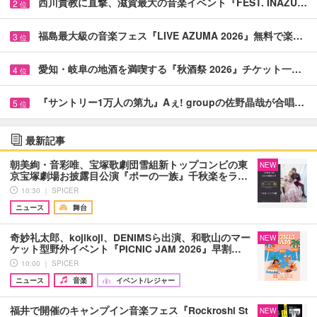
西川貴教に直撃、滋賀最大の音楽イベント『FEST. INAZU…
2
位
福島最大級の音楽フェス『LIVE AZUMA 2026』無料で楽…
3
位
愛知・岐阜の地酒を満喫する『秋酒祭 2026』チケット一…
4
位
『サントリー1万人の第九』Aぇ! groupの佐野晶哉が合唱…
5
位
最新記事
朝美絢・音彩唯、宝塚歌劇団雪組新トップコンビの東
NEW
京宝塚劇場お披露目公演『ポーの一族』千秋楽をラ…
10:30 ｜ SPICER
ニュース
舞台
奇妙礼太郎、kojikoji、DENIMSら出演、和歌山のマー
NEW
ケット型野外イベント『PICNIC JAM 2026』早割…
10:00 ｜ SPICER
ニュース
音楽
イベント/レジャー
福井で開催のキャンプイン音楽フェス『Rockroshi St
NEW