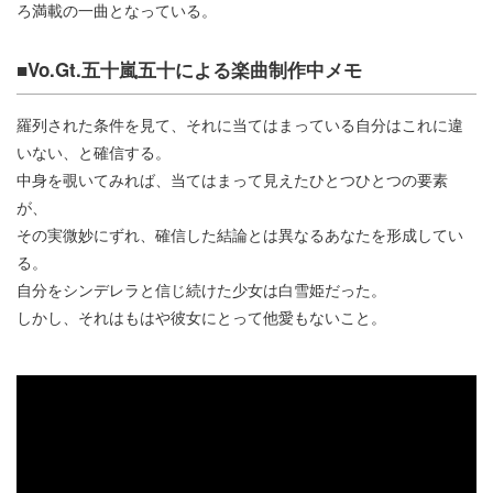
ろ満載の一曲となっている。
■Vo.Gt.五十嵐五十による楽曲制作中メモ
羅列された条件を見て、それに当てはまっている自分はこれに違
いない、と確信する。
中身を覗いてみれば、当てはまって見えたひとつひとつの要素
が、
その実微妙にずれ、確信した結論とは異なるあなたを形成してい
る。
自分をシンデレラと信じ続けた少女は白雪姫だった。
しかし、それはもはや彼女にとって他愛もないこと。