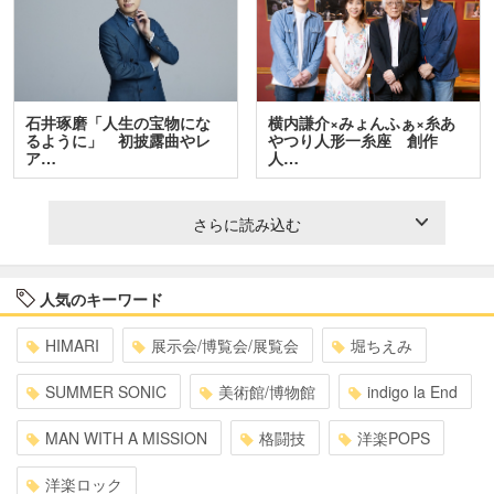
石井琢磨「人生の宝物にな
横内謙介×みょんふぁ×糸あ
るように」 初披露曲やレ
やつり人形一糸座 創作
ア…
人…
さらに読み込む
人気のキーワード
HIMARI
展示会/博覧会/展覧会
堀ちえみ
SUMMER SONIC
美術館/博物館
indigo la End
MAN WITH A MISSION
格闘技
洋楽POPS
洋楽ロック