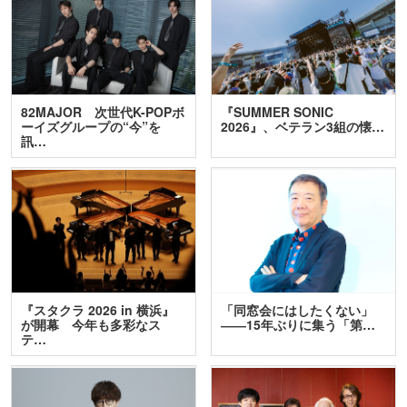
82MAJOR 次世代K-POPボ
『SUMMER SONIC
ーイズグループの“今”を
2026』、ベテラン3組の懐…
訊…
『スタクラ 2026 in 横浜』
「同窓会にはしたくない」
が開幕 今年も多彩なス
――15年ぶりに集う「第…
テ…