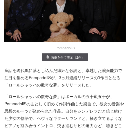
PompadollS
画像を全て表示（2件）
童話を現代風に落とし込んだ繊細な歌詞と、卓越した演奏能力で
注目を集めるPompadollSが、3ヵ月連続リリースの3作目となる
「ロールシャッハの数奇な夢」をリリースした。
「ロールシャッハの数奇な夢」はボーカルの五十嵐五十が、
PompadollSの曲として初めて作詞作曲した楽曲で、彼女の音楽や
思想のルーツが込められた作品。自分をシンデレラだと信じ続け
た少女の物語で、ヘヴィなギターサウンドと、掻き立てるような
ピアノが絡み合うイントロ、突き進むサビの迫力など、聴きどこ