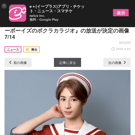
×
e＋(イープラス)アプリ - チケッ
ト・ニュース・スマチケ
表示
eplus inc.
無料 - Google Play
神戸セーラーボーイズ、冠ラジオ番組『神戸セーラ
ーボーイズのボクラカラジオ』の放送が決定の画像
7/14
SPICER
2025.4.24
ニュース
舞台
前の画像
記事に戻る
次の画像