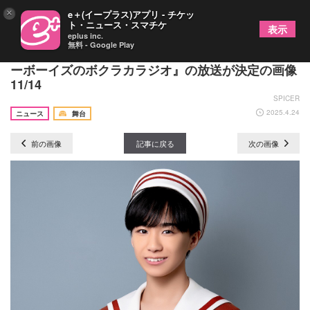
×
e＋(イープラス)アプリ - チケッ
ト・ニュース・スマチケ
表示
eplus inc.
無料 - Google Play
神戸セーラーボーイズ、冠ラジオ番組『神戸セーラ
ーボーイズのボクラカラジオ』の放送が決定の画像
11/14
SPICER
2025.4.24
ニュース
舞台
前の画像
記事に戻る
次の画像