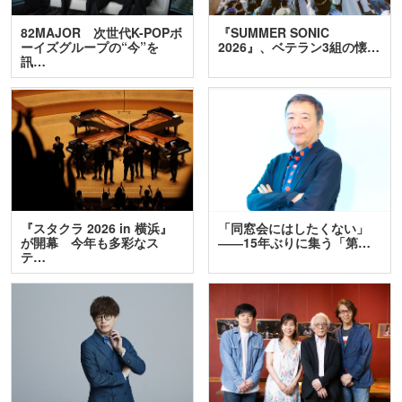
82MAJOR 次世代K-POPボ
『SUMMER SONIC
ーイズグループの“今”を
2026』、ベテラン3組の懐…
訊…
『スタクラ 2026 in 横浜』
「同窓会にはしたくない」
が開幕 今年も多彩なス
――15年ぶりに集う「第…
テ…