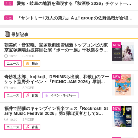
愛知・岐阜の地酒を満喫する『秋酒祭 2026』チケット一…
4
位
『サントリー1万人の第九』Aぇ! groupの佐野晶哉が合唱…
5
位
最新記事
朝美絢・音彩唯、宝塚歌劇団雪組新トップコンビの東
NEW
京宝塚劇場お披露目公演『ポーの一族』千秋楽をラ…
10:30 ｜ SPICER
ニュース
舞台
奇妙礼太郎、kojikoji、DENIMSら出演、和歌山のマー
NEW
ケット型野外イベント『PICNIC JAM 2026』早割…
10:00 ｜ SPICER
ニュース
音楽
イベント/レジャー
福井で開催のキャンプイン音楽フェス『Rockroshi St
NEW
arry Music Festival 2026』第3弾出演者としてS…
10:00 ｜ SPICER
ニュース
音楽