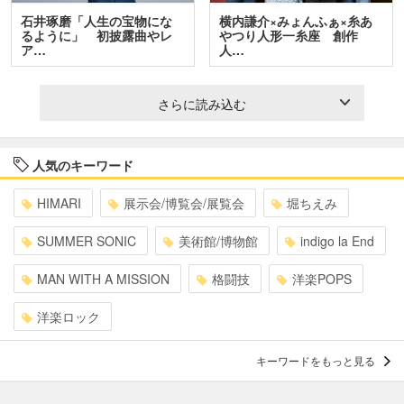
石井琢磨「人生の宝物にな
横内謙介×みょんふぁ×糸あ
るように」 初披露曲やレ
やつり人形一糸座 創作
ア…
人…
さらに読み込む
人気のキーワード
HIMARI
展示会/博覧会/展覧会
堀ちえみ
SUMMER SONIC
美術館/博物館
indigo la End
MAN WITH A MISSION
格闘技
洋楽POPS
洋楽ロック
キーワードをもっと見る