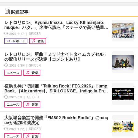
関連記事
レトロリロン、Ayumu Imazu、Lucky Kilimanjaro、
muque、ハク。、名誉伝説ら「ステージで高い熱量…
2026.7.17 ｜ SPICER
レポート
音楽
レトロリロン、新曲「ミッドナイトタイムカプセル」
の配信リリースが決定【コメントあり】
2026.6.30 ｜ SPICER
ニュース
音楽
横浜＆神戸で開催『Talking Rock! FES.2026』Hump
Back、[Alexandros]、SIX LOUNGE、indigo la En…
2026.5.3 ｜ SPICER
ニュース
音楽
大阪城音楽堂で開催『FM802 Rockin’Radio!』にmuq
ueが追加出演決定
2026.4.22 ｜ SPICER
ニュース
音楽