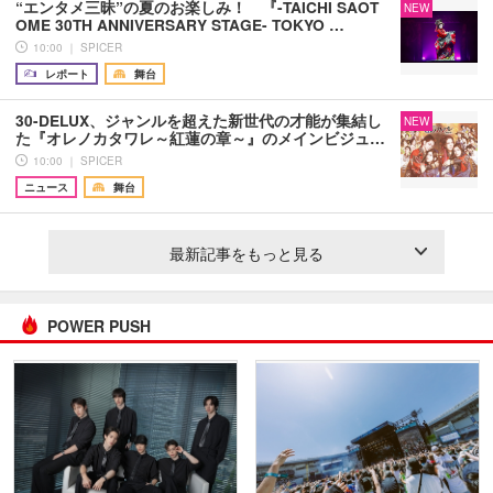
“エンタメ三昧”の夏のお楽しみ！ 『-TAICHI SAOT
NEW
OME 30TH ANNIVERSARY STAGE- TOKYO …
10:00 ｜ SPICER
レポート
舞台
30-DELUX、ジャンルを超えた新世代の才能が集結し
NEW
た『オレノカタワレ～紅蓮の章～』のメインビジュ…
10:00 ｜ SPICER
ニュース
舞台
最新記事をもっと見る
POWER PUSH