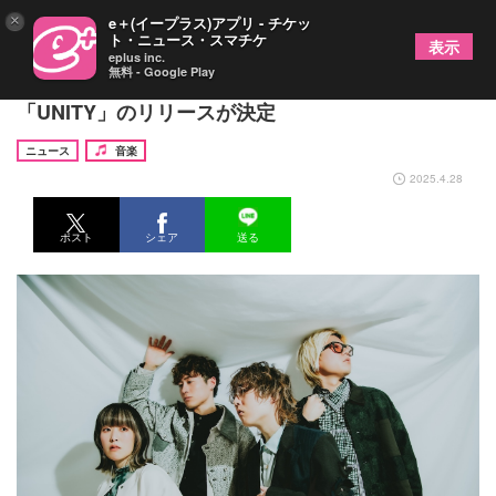
×
e＋(イープラス)アプリ - チケッ
ト・ニュース・スマチケ
表示
eplus inc.
無料 - Google Play
レトロリロン、5月にメジャーデビューシングル
「UNITY」のリリースが決定
ニュース
音楽
2025.4.28
ポスト
シェア
送る