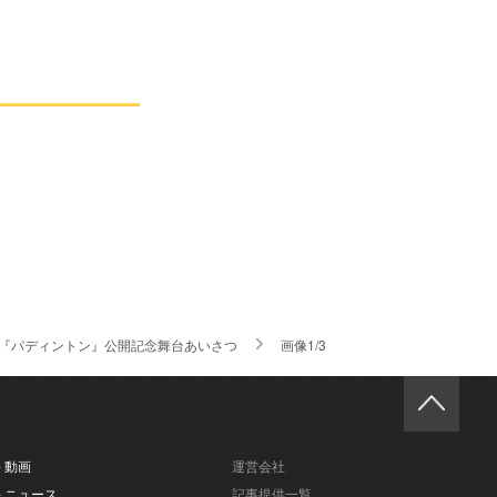
 『パディントン』公開記念舞台あいさつ
画像1/3
- 動画
運営会社
- ニュース
記事提供一覧