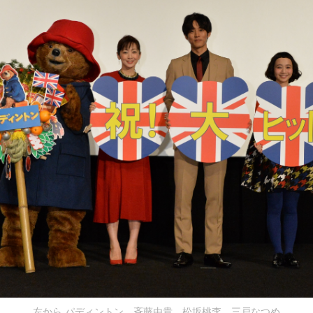
左から パディントン、斉藤由貴、松坂桃李、三戸なつめ