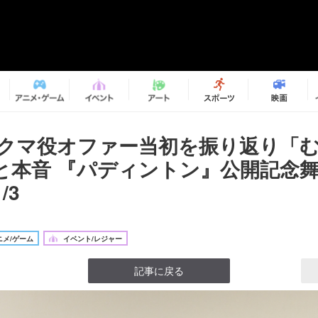
 クマ役オファー当初を振り返り「
と本音 『パディントン』公開記念
/3
メ/ゲーム
イベント/レジャー
記事に戻る