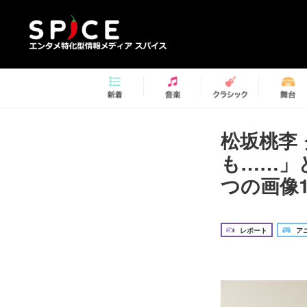
松坂桃李
も……」
つの画像1
レポート
アニ