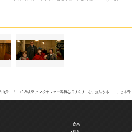
藤由貴
松坂桃李 クマ役オファー当初を振り返り「む、無理かも……」と本音
- 音楽
- 舞台