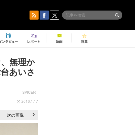
む、無理か
舞台あいさ
SPICER+
2016.1.17
次の画像