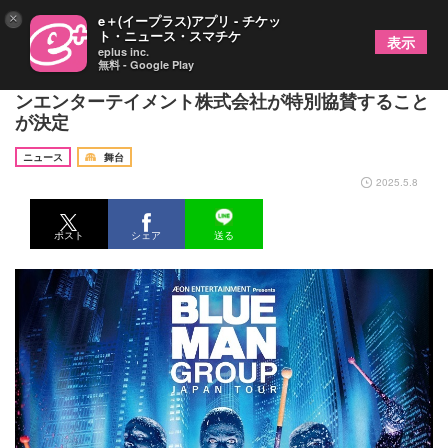
×
e＋(イープラス)アプリ - チケッ
ト・ニュース・スマチケ
表示
eplus inc.
無料 - Google Play
『ブルーマングループジャパンツアー2025』にイオ
ンエンターテイメント株式会社が特別協賛すること
が決定
ニュース
舞台
2025.5.8
ポスト
シェア
送る