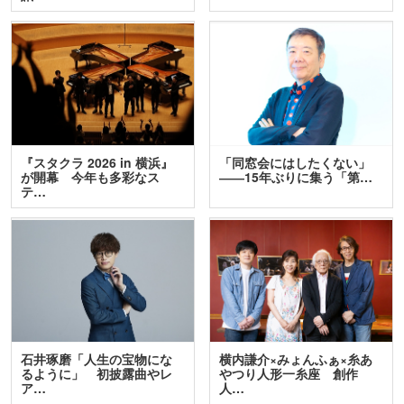
『スタクラ 2026 in 横浜』
「同窓会にはしたくない」
が開幕 今年も多彩なス
――15年ぶりに集う「第…
テ…
石井琢磨「人生の宝物にな
横内謙介×みょんふぁ×糸あ
るように」 初披露曲やレ
やつり人形一糸座 創作
ア…
人…