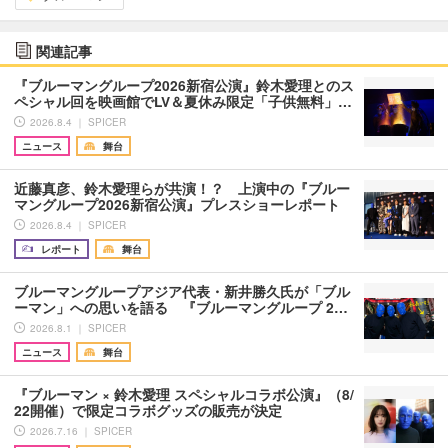
関連記事
『ブルーマングループ2026新宿公演』鈴木愛理とのス
ペシャル回を映画館でLV＆夏休み限定「子供無料」…
2026.8.4 ｜ SPICER
ニュース
舞台
近藤真彦、鈴木愛理らが共演！？ 上演中の『ブルー
マングループ2026新宿公演』プレスショーレポート
2026.8.4 ｜ SPICER
レポート
舞台
ブルーマングループアジア代表・新井勝久氏が「ブル
ーマン」への思いを語る 『ブルーマングループ 2…
2026.8.1 ｜ SPICER
ニュース
舞台
『ブルーマン × 鈴木愛理 スペシャルコラボ公演』（8/
22開催）で限定コラボグッズの販売が決定
2026.7.16 ｜ SPICER