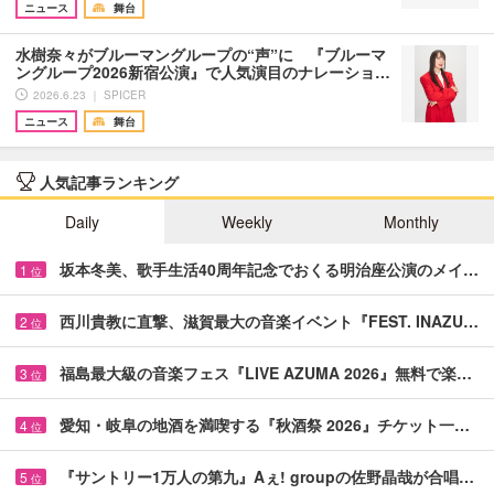
ニュース
舞台
水樹奈々がブルーマングループの“声”に 『ブルーマ
ングループ2026新宿公演』で人気演目のナレーショ…
2026.6.23 ｜ SPICER
ニュース
舞台
人気記事ランキング
Daily
Weekly
Monthly
坂本冬美、歌手生活40周年記念でおくる明治座公演のメイ…
1
位
西川貴教に直撃、滋賀最大の音楽イベント『FEST. INAZU…
2
位
福島最大級の音楽フェス『LIVE AZUMA 2026』無料で楽…
3
位
愛知・岐阜の地酒を満喫する『秋酒祭 2026』チケット一…
4
位
『サントリー1万人の第九』Aぇ! groupの佐野晶哉が合唱…
5
位