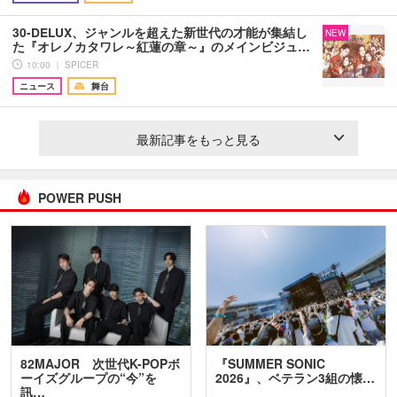
30-DELUX、ジャンルを超えた新世代の才能が集結し
NEW
た『オレノカタワレ～紅蓮の章～』のメインビジュ…
10:00 ｜ SPICER
ニュース
舞台
最新記事をもっと見る
POWER PUSH
82MAJOR 次世代K-POPボ
『SUMMER SONIC
ーイズグループの“今”を
2026』、ベテラン3組の懐…
訊…