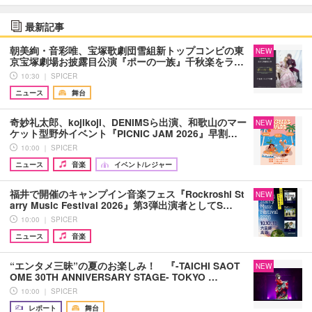
最新記事
朝美絢・音彩唯、宝塚歌劇団雪組新トップコンビの東
NEW
京宝塚劇場お披露目公演『ポーの一族』千秋楽をラ…
10:30 ｜ SPICER
ニュース
舞台
奇妙礼太郎、kojikoji、DENIMSら出演、和歌山のマー
NEW
ケット型野外イベント『PICNIC JAM 2026』早割…
10:00 ｜ SPICER
ニュース
音楽
イベント/レジャー
福井で開催のキャンプイン音楽フェス『Rockroshi St
NEW
arry Music Festival 2026』第3弾出演者としてS…
10:00 ｜ SPICER
ニュース
音楽
“エンタメ三昧”の夏のお楽しみ！ 『-TAICHI SAOT
NEW
OME 30TH ANNIVERSARY STAGE- TOKYO …
10:00 ｜ SPICER
レポート
舞台