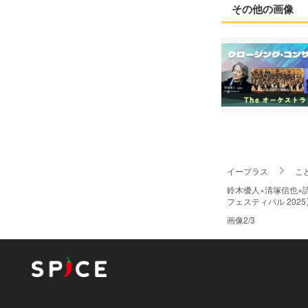
その他の画像
イープラス
こ
鈴木優人×清塚信也×
フェスティバル 2025】
画像2/3