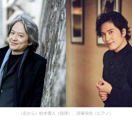
（左から）鈴木優人（指揮）、清塚信也（ピアノ）