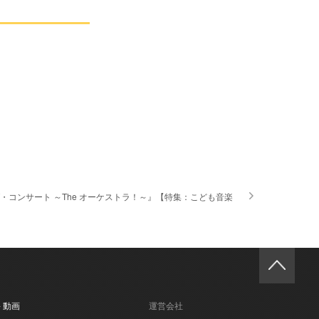
コンサート ～The オーケストラ！～』【特集：こども音楽
- 動画
運営会社