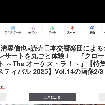
×清塚信也×読売日本交響楽団による
ンサートを丸ごと体験！ 『クロー
ト ～The オーケストラ！～』【特
ィバル 2025】Vol.14の画像2/3
ック
記事に戻る