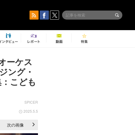
オーケス
ジング・
集：こども
SPICER
2025.5.5
次の画像