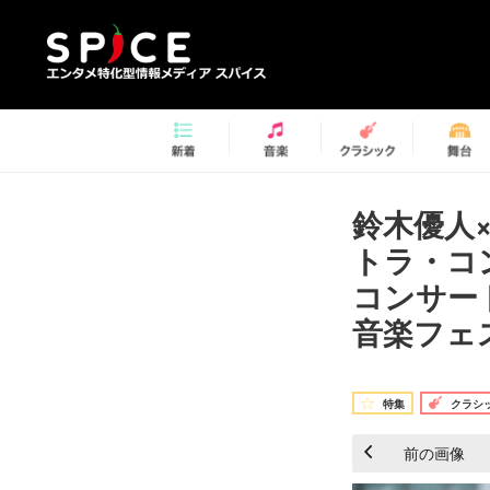
鈴木優人
トラ・コ
コンサー
音楽フェステ
特集
クラシ
前の画像