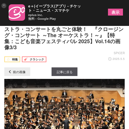
×
e＋(イープラス)アプリ - チケッ
ト・ニュース・スマチケ
表示
eplus inc.
無料 - Google Play
鈴木優人×清塚信也×読売日本交響楽団によるオーケ
ストラ・コンサートを丸ごと体験！ 『クロージン
グ・コンサート ～The オーケストラ！～』【特
集：こども音楽フェスティバル 2025】Vol.14の画
像3/3
SPICER
2025.5.5
特集
クラシック
前の画像
記事に戻る